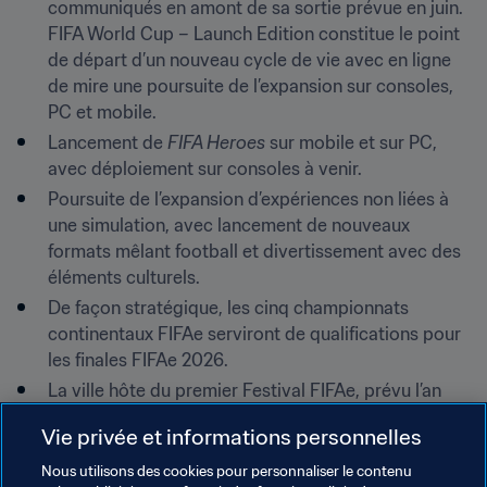
communiqués en amont de sa sortie prévue en juin. 
FIFA World Cup – Launch Edition constitue le point 
de départ d’un nouveau cycle de vie avec en ligne 
de mire une poursuite de l’expansion sur consoles, 
PC et mobile.
Lancement de 
FIFA Heroes
 sur mobile et sur PC, 
avec déploiement sur consoles à venir.
Poursuite de l’expansion d’expériences non liées à 
une simulation, avec lancement de nouveaux 
formats mêlant football et divertissement avec des 
éléments culturels.
De façon stratégique, les cinq championnats 
continentaux FIFAe serviront de qualifications pour 
les finales FIFAe 2026.
La ville hôte du premier Festival FIFAe, prévu l’an 
prochain : la grande fête mondiale qui réunit football 
Vie privée et informations personnelles
numérique et football classique dans le cadre d’un 
événement d’un tout nouveau genre.
Nous utilisons des cookies pour personnaliser le contenu