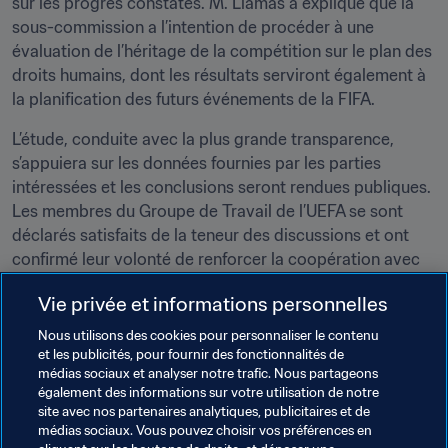
sur les progrès constatés. M. Llamas a expliqué que la 
sous-commission a l’intention de procéder à une 
évaluation de l’héritage de la compétition sur le plan des 
droits humains, dont les résultats serviront également à 
la planification des futurs événements de la FIFA. 
L’étude, conduite avec la plus grande transparence, 
s’appuiera sur les données fournies par les parties 
intéressées et les conclusions seront rendues publiques. 
Les membres du Groupe de Travail de l’UEFA se sont 
déclarés satisfaits de la teneur des discussions et ont 
confirmé leur volonté de renforcer la coopération avec 
la FIFA à l’avenir, afin que le football soit, chaque fois que 
Vie privée et informations personnelles
cela est possible, un vecteur de progrès dans le domaine 
des droits humains.
Nous utilisons des cookies pour personnaliser le contenu
et les publicités, pour fournir des fonctionnalités de
médias sociaux et analyser notre trafic. Nous partageons
Thèmes en lien
également des informations sur votre utilisation de notre
site avec nos partenaires analytiques, publicitaires et de
médias sociaux. Vous pouvez choisir vos préférences en
Droits de l'Homme
Organisation