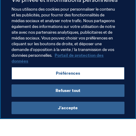
L’Afrique du Sud et Motupa tentaient bien de débloquer 
leur compteur-but à leur tour, mais Hojbjerg les en 
Nous utilisons des cookies pour personnaliser le contenu
et les publicités, pour fournir des fonctionnalités de
empêchait avec brio (73, 80’) jusqu’au coup de sifflet 
médias sociaux et analyser notre trafic. Nous partageons
final. Le Danemark essayera de faire fructifier cet 
également des informations sur votre utilisation de notre
important succès, ce 10 août, face à l’hôte brésilien, à 
site avec nos partenaires analytiques, publicitaires et de
Salvador. De leur côté, les 
Bafana Bafana 
défieront l’Irak, 
médias sociaux. Vous pouvez choisir vos préférences en
cliquant sur les boutons de droite, et déposer une
à Sao Paulo.
demande d’opposition à la vente / la transmission de vos
données personnelles.
Portail de protection des
données
Thèmes en lien
Préférences
Denmark
South Africa
CAF
UEFA
Refuser tout
J’accepte