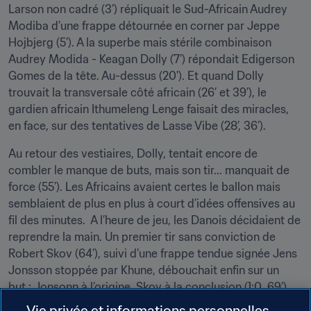
Larson non cadré (3’) répliquait le Sud-Africain Audrey 
Modiba d’une frappe détournée en corner par Jeppe 
Hojbjerg (5’). A la superbe mais stérile combinaison 
Audrey Modida - Keagan Dolly (7’) répondait Edigerson 
Gomes de la tête. Au-dessus (20'). Et quand Dolly 
trouvait la transversale côté africain (26’ et 39’), le 
gardien africain Ithumeleng Lenge faisait des miracles, 
en face, sur des tentatives de Lasse Vibe (28’, 36’).
Au retour des vestiaires, Dolly, tentait encore de 
combler le manque de buts, mais son tir... manquait de 
force (55’). Les Africains avaient certes le ballon mais 
semblaient de plus en plus à court d’idées offensives au 
fil des minutes.  A l’heure de jeu, les Danois décidaient de 
reprendre la main. Un premier tir sans conviction de 
Robert Skov (64’), suivi d’une frappe tendue signée Jens 
Jonsson stoppée par Khune, débouchait enfin sur un 
but : Jonsonn à l’origine, Skov à la conclusion (1:0, 69’).
Vie privée et informations personnelles