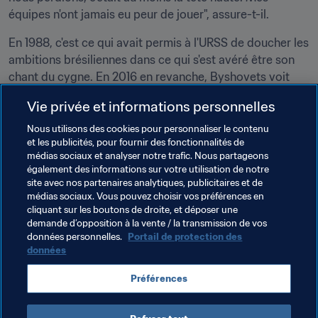
équipes n'ont jamais eu peur de jouer", assure-t-il.
En 1988, c'est ce qui avait permis à l'URSS de doucher les 
ambitions brésiliennes dans ce qui s'est avéré être son 
chant du cygne. En 2016 en revanche, Byshovets voit 
bien la formation 
auriverde 
monter enfin sur la plus haute 
Vie privée et informations personnelles
marche du podium. "C'est très dommage que la Russie 
ne puisse pas aller défier le pays hôte cette année. Quoi 
Nous utilisons des cookies pour personnaliser le contenu
et les publicités, pour fournir des fonctionnalités de
qu'il en soit, le Brésil est le favori de ces Jeux 
médias sociaux et analyser notre trafic. Nous partageons
Olympiques à Rio. Son heure est venue ! Jouer à 
également des informations sur votre utilisation de notre
domicile est toujours un avantage et cette équipe a tout 
site avec nos partenaires analytiques, publicitaires et de
ce qu'il faut pour gagner", lance un stratège qui sait de 
médias sociaux. Vous pouvez choisir vos préférences en
cliquant sur les boutons de droite, et déposer une
quoi il parle.
demande d’opposition à la vente / la transmission de vos
données personnelles.
Portail de protection des
données
Thèmes en lien
Préférences
Russia
UEFA
Brazil
CONMEBOL