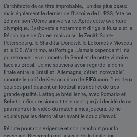
L'architecte de ce titre improbable, l'un des plus beaux 
mais également le dernier de l'histoire de l'URSS, fête ce 
23 avril son 70ème anniversaire. Après cette aventure 
olympique, Byshovets a notamment dirigé la Russie et la 
République de Corée, mais aussi le Zénith Saint-
Pétersbourg, le Shakhtar Donetsk, le Lokomotiv Moscou 
et le C.S. Maritimo, au Portugal. Jamais cependant il n'a 
pu retrouver les sommets de Séoul et de cette victoire 
face au Brésil. "Je me souviens avoir regardé la demi-
finale entre le Brésil et l'Allemagne, c'était incroyable", 
raconte le natif de Kiev au micro de 
FIFA.com
. "Les deux 
équipes pratiquaient un football attractif et de très 
grande qualité. L'attaque brésilienne, avec Romario et 
Bebeto, m'impressionnait tellement que j'ai décidé de ne 
pas montrer la vidéo du match à mes joueurs. Je ne 
voulais pas les démoraliser avant le coup d'envoi."
Réputé pour son exigence et son penchant pour la 
discipline, Byshovets prit la veille de la finale une 