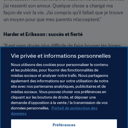
j'ai ressenti son amour. Quelque chose a changé ma 
façon de voir la vie. J'ai compris qu'il fallait que je trouve 
un moyen pour que mes parents m'acceptent."
Harder et Eriksson : succès et fierté
"Il est sans doute plus difficile de faire bouger les lignes 
chez quelqu’un qui a déjà la vingtaine, surtout sur un 
Vie privée et informations personnelles
sujet comme l’homosexualité. En revanche, les enfants 
Nous utilisons des cookies pour personnaliser le contenu
l’acceptent plus facilement comme quelque chose de 
et les publicités, pour fournir des fonctionnalités de
normal."
médias sociaux et analyser notre trafic. Nous partageons
également des informations sur votre utilisation de notre
site avec nos partenaires analytiques, publicitaires et de
médias sociaux. Vous pouvez choisir vos préférences en
cliquant sur les boutons de droite, et déposer une
demande d’opposition à la vente / la transmission de vos
Thèmes en lien
données personnelles.
Portail de protection des
données
USA
Germany
Canada
Japan
England
Préférences