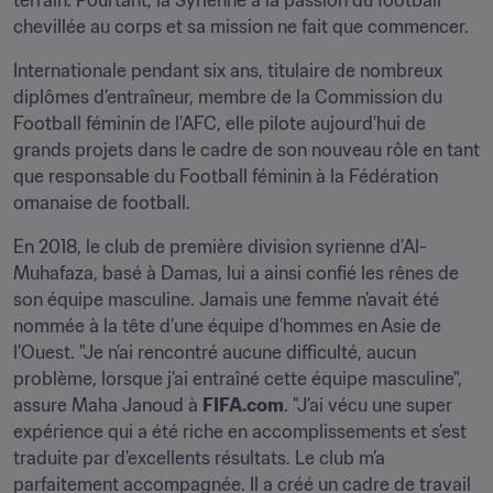
terrain. Pourtant, la Syrienne a la passion du football 
chevillée au corps et sa mission ne fait que commencer.
Internationale pendant six ans, titulaire de nombreux 
diplômes d’entraîneur, membre de la Commission du 
Football féminin de l’AFC, elle pilote aujourd'hui de 
grands projets dans le cadre de son nouveau rôle en tant 
que responsable du Football féminin à la Fédération 
omanaise de football.
En 2018, le club de première division syrienne d’Al-
Muhafaza, basé à Damas, lui a ainsi confié les rênes de 
son équipe masculine. Jamais une femme n’avait été 
nommée à la tête d’une équipe d’hommes en Asie de 
l’Ouest. "Je n’ai rencontré aucune difficulté, aucun 
problème, lorsque j’ai entraîné cette équipe masculine", 
assure Maha Janoud à 
FIFA.com
. "J’ai vécu une super 
expérience qui a été riche en accomplissements et s’est 
traduite par d’excellents résultats. Le club m’a 
parfaitement accompagnée. Il a créé un cadre de travail 