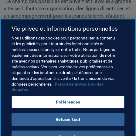
"Le champ des possibles est ouvert et il évolue à grande 
vitesse. Il faut une organisation, des lignes directrices et 
un accompagnement pour les jeunes talents, d’autant 
que ce réservoir est en pleine croissance", assure-t-elle, 
Vie privée et informations personnelles
estimant que les pays d’Asie de l’Ouest et du monde 
arabe dans leur ensemble doivent disposer d’un plan 
Nous utilisons des cookies pour personnaliser le contenu
et les publicités, pour fournir des fonctionnalités de
complet et intégré qui puisse être appliqué avec les 
médias sociaux et analyser notre trafic. Nous partageons
ressources disponibles. "D’ici à quelques années, il ne 
également des informations sur votre utilisation de notre
serait pas étonnant d’assister à une évolution positive, 
site avec nos partenaires analytiques, publicitaires et de
rapide et significative, dans le football féminin", conclut 
médias sociaux. Vous pouvez choisir vos préférences en
cliquant sur les boutons de droite, et déposer une
Janoud.
demande d’opposition à la vente / la transmission de vos
données personnelles.
Portail de protection des
données
Thèmes en lien
Préférences
Oman
Syria
Refuser tout