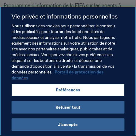
Programme d’information de la FIFA sur les agents à 
destination des parents.
Vie privée et informations personnelles
Nous utilisons des cookies pour personnaliser le contenu
Thèmes en lien
et les publicités, pour fournir des fonctionnalités de
médias sociaux et analyser notre trafic. Nous partageons
également des informations sur votre utilisation de notre
Système de transfert
Agents
Prévention
site avec nos partenaires analytiques, publicitaires et de
médias sociaux. Vous pouvez choisir vos préférences en
Droits de l'Homme
Légal
Organisation
cliquant sur les boutons de droite, et déposer une
demande d’opposition à la vente / la transmission de vos
Agents
données personnelles.
Portail de protection des
données
Préférences
Refuser tout
Juridique
J’accepte