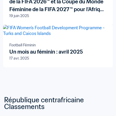
de la FIFA 2026™ et la Coupe du Monde
Féminine de la FIFA 2027™ pour l’Afrique
19 juin 2025
subsaharienne renouvelés avec le
diffuseur panafricain New World
Televisions S.A.
Football Féminin
Un mois au féminin : avril 2025
17 avr. 2025
République centrafricaine 
Classements