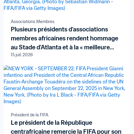
Associations Membres
Plusieurs présidents d’associations
membres africaines rendent hommage
au Stade d’Atlanta et à la « meilleure
15 juil. 2026
Coupe du Monde de toutes »
Président de la FIFA
Le président de la République
centrafricaine remercie la FIFA pour son