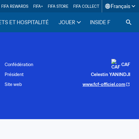
Français
FIFA REWARDS
FIFA+
FIFA STORE
FIFA COLLECT
ETS ET HOSPITALITÉ
JOUER
INSIDE FIFA
Confédération
CAF
Président
Celestin YANINDJI
Site web
www.fcf-officiel.com