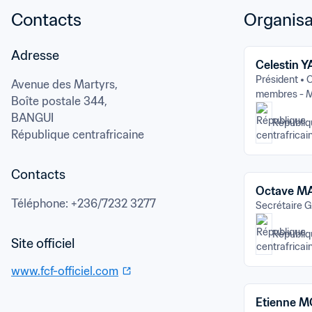
Contacts
Organisa
Adresse
Celestin 
Président
C
Avenue des Martyrs,

membres - 
Boîte postale 344,
BANGUI
Républiq
République centrafricaine
Contacts
Octave 
Téléphone
: 
+236/7232 3277
Secrétaire G
Républiq
www.fcf-officiel.com
Etienne