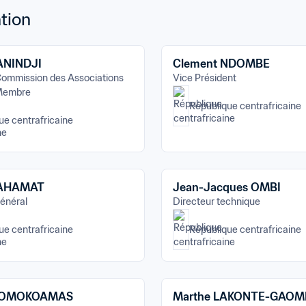
tion
YANINDJI
Clement NDOMBE
ommission des Associations 
Vice Président
Membre
République centrafricaine
ue centrafricaine
MAHAMAT
Jean-Jacques OMBI
énéral
Directeur technique
ue centrafricaine
République centrafricaine
 MOMOKOAMAS
Marthe LAKONTE-GAO