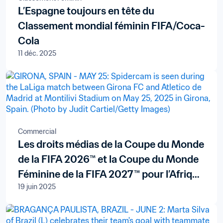
L’Espagne toujours en tête du
Classement mondial féminin FIFA/Coca-
Cola
11 déc. 2025
Commercial
Les droits médias de la Coupe du Monde
de la FIFA 2026™ et la Coupe du Monde
Féminine de la FIFA 2027™ pour l’Afrique
19 juin 2025
subsaharienne renouvelés avec le
diffuseur panafricain New World
Televisions S.A.