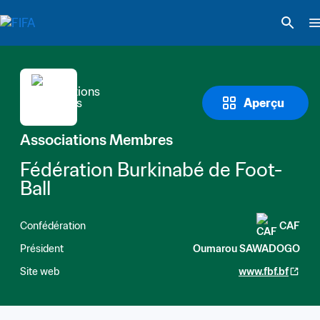
Aperçu
Associations Membres
Fédération Burkinabé de Foot-
Ball
Confédération
CAF
Président
Oumarou SAWADOGO
Site web
www.fbf.bf