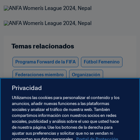
Temas relacionados
Programa Forward de la FIFA
Fútbol Femenino
Federaciones miembro
Organización
Privacidad
Dominican Republic
Concacaf
Nicaragua
Utilizamos las cookies para personalizar el contenido y los
Malaysia
AFC
Indonesia
Paraguay
anuncios, añadir nuevas funciones a las plataformas
sociales y analizar el tráfico de nuestra web. También
CONMEBOL
Bangladesh
Nepal
compartimos información con nuestros socios en redes
sociales, publicidad y análisis sobre el uso que usted hace
Northern Ireland
UEFA
Mongolia
Ghana
de nuestra página. Use los botones de la derecha para
ajustar sus preferencias y solicitar que no se vendan ni
CAF
compartan sus datos personales.
Portal de Protección