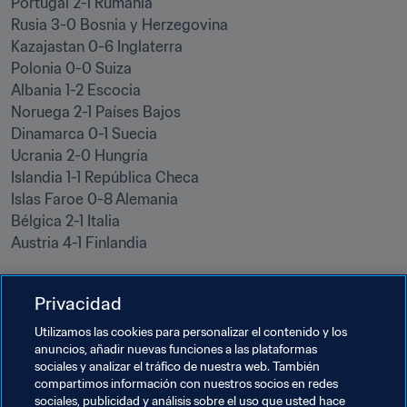
Portugal 2-1 Rumanía

Rusia 3-0 Bosnia y Herzegovina

Kazajastan 0-6 Inglaterra

Polonia 0-0 Suiza

Albania 1-2 Escocia

Noruega 2-1 Países Bajos

Dinamarca 0-1 Suecia

Ucrania 2-0 Hungría

Islandia 1-1 República Checa

Islas Faroe 0-8 Alemania

Bélgica 2-1 Italia

Austria 4-1 Finlandia
Resto de la jornada (20:30 CET)
Privacidad
Irlanda del Norte-Eslovaquia

Utilizamos las cookies para personalizar el contenido y los
España-Serbia
anuncios, añadir nuevas funciones a las plataformas
sociales y analizar el tráfico de nuestra web. También
compartimos información con nuestros socios en redes
Temas relacionados
sociales, publicidad y análisis sobre el uso que usted hace