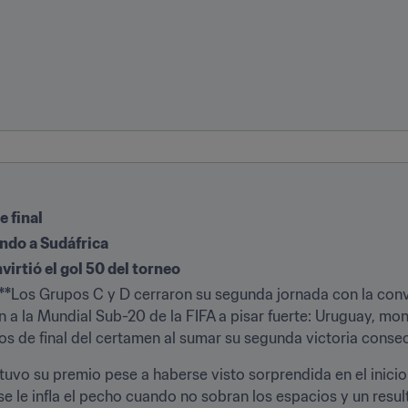
 final
endo a Sudáfrica
rtió el gol 50 del torneo
**
Los Grupos C y D cerraron su segunda jornada con la con
n a la Mundial Sub-20 de la FIFA a pisar fuerte: Uruguay, mo
vos de final del certamen al sumar su segunda victoria consec
vo su premio pese a haberse visto sorprendida en el inicio p
e le infla el pecho cuando no sobran los espacios y un resu