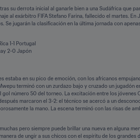
 tras su derrota inicial al ganarle bien a una Sudáfrica que p
aje al exárbitro FIFA Stefano Farina, fallecido el martes. En J
. Se jugarán la clasificación en la última jornada con apena
ca 1-1 Portugal

guay 2-0 Japón
íes estaba en su pico de emoción, con los africanos empujand
wepu terminó con un zurdazo bajo y cruzado un jugadón en la
l gol número 50 del torneo. La excitación entre los jóvenes 
spués marcaron el 3-2: el técnico se acercó a un desconoc
vigorosamente la mano. La escena terminó con las risas de am
muchas pero siempre puede brillar una nueva en alguna mente
anera de ungir a sus chicos con el espíritu de los grandes de