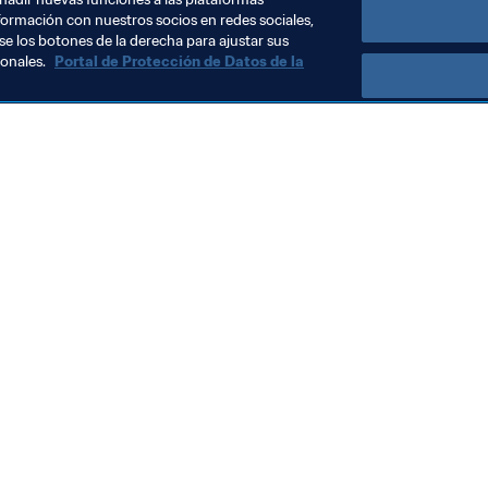
formación con nuestros socios en redes sociales,
se los botones de la derecha para ajustar sus
sonales.
Portal de Protección de Datos de la
Visite también
Todos los temas y las noticias relacionadas con FIFA
Reportes y documentos
Fundación FIFA
FIFA Museum
Trabaja con nosotros