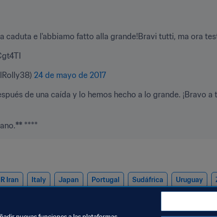
 caduta e l'abbiamo fatto alla grande!Bravi tutti, ma ora tes
Cgt4TI
Rolly38) 
24 de mayo de 2017
spués de una caída y lo hemos hecho a lo grande. ¡Bravo a t
iano.
**
 ****
IR Iran
Italy
Japan
Portugal
Sudáfrica
Uruguay
añadir nuevas funciones a las plataformas