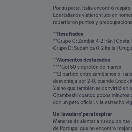
Por su parte, Italia encontró respiro
Los italianos vistieron luto en homen
repartieron puntos y preocupaciones
*
*Resultados

**
Grupo C: Zambia 4-2 Irán | Costa Ri
Grupo D: Sudáfrica 0-2 Italia | Uru
*
*Momentos destacados

****
Gol 50 y apretón de manos

**El partido entre zambianos e iran
desventaja por 2-0, cuando Enock M
2 sino que también se convirtió en e
Chambeshi cuando pocos minutos de
con un peto oficial, y le estrechó 
Maneras de alentar a tu equipo hay 
de Portugal que no encontró mejor m