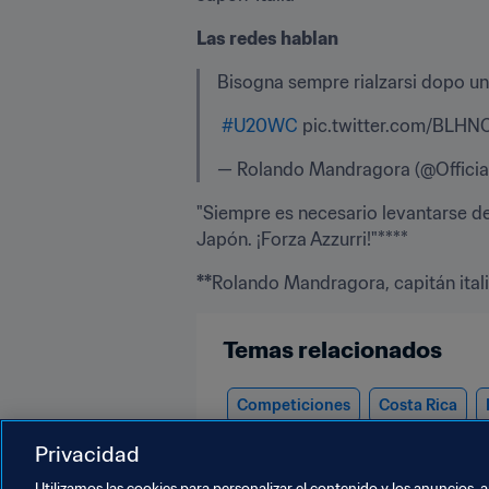
Las redes hablan
Bisogna sempre rialzarsi dopo una
#U20WC
 pic.twitter.com/BLHN
— Rolando Mandragora (@Official
"Siempre es necesario levantarse de
Japón. ¡Forza Azzurri!"****
**
Rolando Mandragora, capitán ital
Temas relacionados
Competiciones
Costa Rica
Concacaf
CONMEBOL
Privacidad
Utilizamos las cookies para personalizar el contenido y los anuncios, 