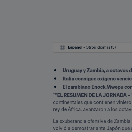
Español
 - Otros idiomas (3)
Uruguay y Zambia, a octavos de
Italia consigue oxígeno venci
El zambiano Enock Mwepu convi
*
*EL RESUMEN DE LA JORNADA – 
continentales que contienen viniero
rey de África, avanzaron a los octa
La exuberancia ofensiva de Zambia tu
volvió a demostrar ante Japón que s