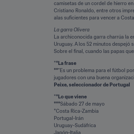
camisetas de un cordel de hierro en 
Cristiano Ronaldo, entre otros impre
alas suficientes para vencer a Costa
La garra Olivera
La archiconocida garra charrúa la en
Uruguay. A los 52 minutos despejó s
Sobre el final, cuando las papas qu
*
*La frase

**
"Es un problema para el fútbol p
Peixe, seleccionador de Portugal
*
*Lo que viene

***
Sábado 27 de mayo

*Costa Rica-Zambia

Portugal-Irán

Uruguay-Sudáfrica

Japón-Italia