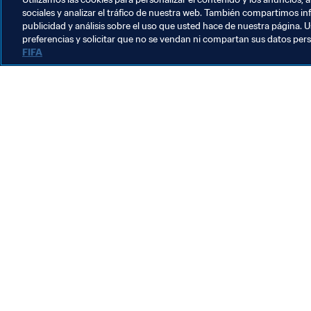
sociales y analizar el tráfico de nuestra web. También compartimos in
publicidad y análisis sobre el uso que usted hace de nuestra página. U
preferencias y solicitar que no se vendan ni compartan sus datos per
FIFA
La labor de la FIFA
Legal
Sistema de traspasos
Fútbol femenino
Promoción del fútbol
Innovación
Desarrollo del talento
Organización de los torneos
Sostenibilidad
Derechos humanos y lucha contra la discriminación