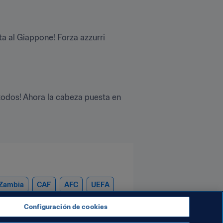
ta al Giappone! Forza azzurri
odos! Ahora la cabeza puesta en 
Zambia
CAF
AFC
UEFA
Configuración de cookies