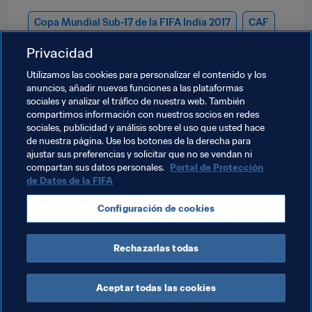
Copa Mundial Sub-17 de la FIFA India 2017
CAF
Privacidad
AFC
UEFA
Concacaf
OFC
CONMEBOL
Utilizamos las cookies para personalizar el contenido y los
Brazil
Chile
Colombia
Costa Rica
anuncios, añadir nuevas funciones a las plataformas
sociales y analizar el tráfico de nuestra web. También
England
France
Alemania
Ghana
compartimos información con nuestros socios en redes
sociales, publicidad y análisis sobre el uso que usted hace
Guinea
Honduras
India
IR Iran
Iraq
de nuestra página. Use los botones de la derecha para
ajustar sus preferencias y solicitar que no se vendan ni
Japan
DPR Korea
Mali
México
compartan sus datos personales.
Portal de Protección
de Datos de la FIFA
New Caledonia
New Zealand
Niger
Configuración de cookies
Paraguay
España
Türkiye
USA
Rechazarlas todas
Aceptar todas las cookies