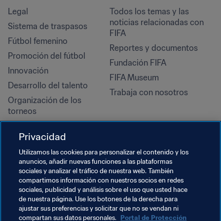
Legal
Todos los temas y las 
noticias relacionadas con 
Sistema de traspasos
FIFA
Fútbol femenino
Reportes y documentos
Promoción del fútbol
Fundación FIFA
Innovación
FIFA Museum
Desarrollo del talento
Trabaja con nosotros
Organización de los 
torneos
Sostenibilidad
Privacidad
Derechos humanos y lucha 
contra la discriminación
Utilizamos las cookies para personalizar el contenido y los
anuncios, añadir nuevas funciones a las plataformas
Salud y atención médica
sociales y analizar el tráfico de nuestra web. También
Iniciativas educativas
compartimos información con nuestros socios en redes
sociales, publicidad y análisis sobre el uso que usted hace
de nuestra página. Use los botones de la derecha para
ajustar sus preferencias y solicitar que no se vendan ni
compartan sus datos personales.
Portal de Protección