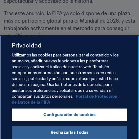
espectacular y accesible de la historia.
Tras este anuncio, la FIFA ya solo dispone de una plaza 
más de patrocinio global para el Mundial de 2026, y está 
trabajando activamente en el mercado para conseguir 
Privacidad
Temas relacionados
Utilizamos las cookies para personalizar el contenido y los
anuncios, añadir nuevas funciones a las plataformas
sociales y analizar el tráfico de nuestra web. También
Organización de torneos
Comercial
compartimos información con nuestros socios en redes
sociales, publicidad y análisis sobre el uso que usted hace
Organización
Copa Mundial de la FIFA 2026™
de nuestra página. Use los botones de la derecha para
ajustar sus preferencias y solicitar que no se vendan ni
Canada
Concacaf
México
USA
compartan sus datos personales.
Portal de Protección
de Datos de la FIFA
Configuración de cookies
Rechazarlas todas