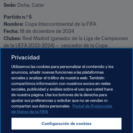
Sede:
 Doha, Catar
Partido n.º 5

Nombre:
Fecha:
Clubes:
 Real Madrid (ganador de la Liga de Campeones 
de la UEFA 2023-2024) –  vencedor de la Copa 
Privacidad
Sede:
 Doha, Catar
Utilizamos las cookies para personalizar el contenido y los
anuncios, añadir nuevas funciones a las plataformas
Temas relacionados
sociales y analizar el tráfico de nuestra web. También
compartimos información con nuestros socios en redes
sociales, publicidad y análisis sobre el uso que usted hace
Organización
Organización
de nuestra página. Use los botones de la derecha para
ajustar sus preferencias y solicitar que no se vendan ni
United Arab Emirates
AFC
New Zealand
compartan sus datos personales.
Portal de Protección
de Datos de la FIFA
OFC
Egypt
CAF
México
Concacaf
Configuración de cookies
CONMEBOL