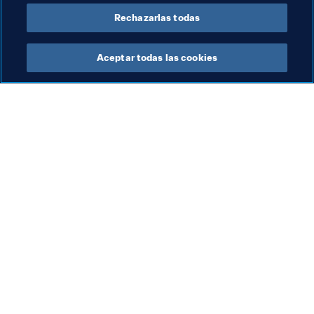
Rechazarlas todas
Aceptar todas las cookies
La labor de la FIFA
Visite también
Legal
Todos los temas y las 
noticias relacionadas con 
Sistema de traspasos
FIFA
Fútbol femenino
Reportes y documentos
Promoción del fútbol
Fundación FIFA
Innovación
FIFA Museum
Desarrollo del talento
Trabaja con nosotros
Organización de los 
torneos