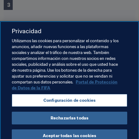
 3
Privacidad
Utilizamos las cookies para personalizar el contenido y los
anuncios, añadir nuevas funciones a las plataformas
Temas relacionados
sociales y analizar el tráfico de nuestra web. También
compartimos información con nuestros socios en redes
sociales, publicidad y análisis sobre el uso que usted hace
Argentina
Bosnia and Herzegovina
Brazil
de nuestra página. Use los botones de la derecha para
ajustar sus preferencias y solicitar que no se vendan ni
Denmark
England
France
Alemania
compartan sus datos personales.
Portal de Protección
de Datos de la FIFA
Italy
México
Norway
España
USA
Configuración de cookies
Thailand
Wales
Rechazarlas todas
Aceptar todas las cookies