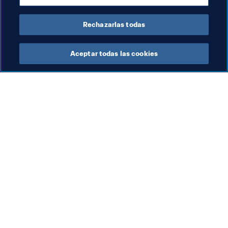
Uzbekistan
Vietnam
Yemen
Rechazarlas todas
Aceptar todas las cookies
La labor de la FIFA
Visite también
Legal
Todos los temas y las 
noticias relacionadas con 
Sistema de traspasos
FIFA
Fútbol femenino
Reportes y documentos
Promoción del fútbol
Fundación FIFA
Innovación
FIFA Museum
Desarrollo del talento
Trabaja con nosotros
Organización de los 