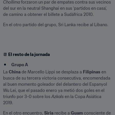
Chollima
 forzaron un par de empates contra sus vecinos 
del sur en la neutral Shanghai en sus ‘partidos en casa’, 
de camino a obtener el billete a Sudáfrica 2010.
En el otro partido del grupo, Sri Lanka recibe al Líbano.
📆 
El resto de la jornada
Grupo A
La 
China
 de Marcello Lippi se desplaza a 
Filipinas
 en 
busca de su tercera victoria consecutiva, encomendada 
al buen momento goleador del delantero del Espanyol 
Wu Lei, que el pasado enero ya metió dos goles en el 
triunfo por 3-0 sobre los 
Azkals
 en la Copa Asiática 
2019.
En el otro encuentro, 
Siria
 recibe a 
Guam
 consciente de 