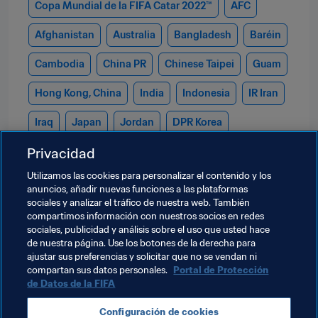
Copa Mundial de la FIFA Catar 2022™
AFC
Afghanistan
Australia
Bangladesh
Baréin
Cambodia
China PR
Chinese Taipei
Guam
Hong Kong, China
India
Indonesia
IR Iran
Iraq
Japan
Jordan
DPR Korea
Privacidad
Korea Republic
Kuwait
Kyrgyz Republic
Utilizamos las cookies para personalizar el contenido y los
Lebanon
Malaysia
Maldives
Mongolia
anuncios, añadir nuevas funciones a las plataformas
sociales y analizar el tráfico de nuestra web. También
Myanmar
Nepal
Oman
Palestine
compartimos información con nuestros socios en redes
sociales, publicidad y análisis sobre el uso que usted hace
Philippines
Qatar
Saudi Arabia
Singapore
de nuestra página. Use los botones de la derecha para
ajustar sus preferencias y solicitar que no se vendan ni
Sri Lanka
Syria
Tajikistan
Thailand
compartan sus datos personales.
Portal de Protección
de Datos de la FIFA
Turkmenistan
United Arab Emirates
Configuración de cookies