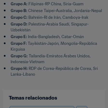
Grupo A:
 Filipinas-RP China, Siria-Guam
Grupo B:
 Chinese Taipei-Australia, Jordania-Nepal
Grupo C:
 Bahréin-RI de Irán, Camboya-Irak
Grupo D:
 Palestina-Arabia Saudí, Singapur-
Uzbekistán
Grupo E:
 India-Bangladesh, Catar-Omán
Grupo F:
 Tayikistán-Japón, Mongolia-República 
Kirguisa
Grupo G:
 Tailandia-Emiratos Árabes Unidos, 
Indonesia-Vietnam
Grupo H:
 RDP de Corea-República de Corea, Sri 
Lanka-Líbano
Temas relacionados