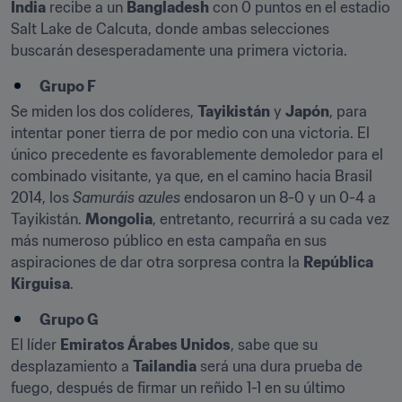
India
 recibe a un 
Bangladesh
 con 0 puntos en el estadio 
Salt Lake de Calcuta, donde ambas selecciones 
buscarán desesperadamente una primera victoria.
Grupo F
Se miden los dos colíderes, 
Tayikistán
 y 
Japón
, para 
intentar poner tierra de por medio con una victoria. El 
único precedente es favorablemente demoledor para el 
combinado visitante, ya que, en el camino hacia Brasil 
2014, los 
Samuráis azules
 endosaron un 8-0 y un 0-4 a 
Tayikistán. 
Mongolia
, entretanto, recurrirá a su cada vez 
más numeroso público en esta campaña en sus 
aspiraciones de dar otra sorpresa contra la 
República 
Kirguisa
.
Grupo G
El líder 
Emiratos Árabes Unidos
, sabe que su 
desplazamiento a 
Tailandia
 será una dura prueba de 
fuego, después de firmar un reñido 1-1 en su último 