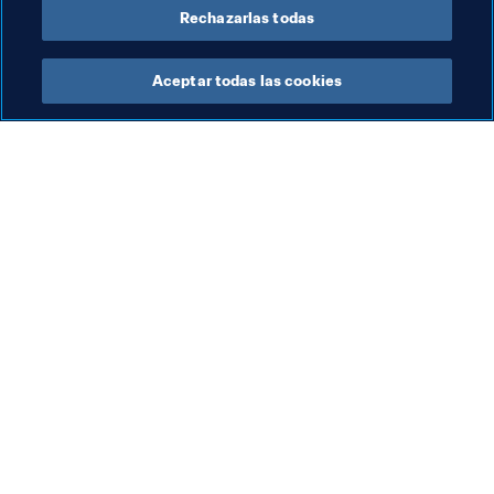
Rechazarlas todas
Aceptar todas las cookies
La labor de la FIFA
Visite también
Legal
Todos los temas y las 
noticias relacionadas con 
Sistema de traspasos
FIFA
Fútbol femenino
Reportes y documentos
Promoción del fútbol
Fundación FIFA
Innovación
FIFA Museum
Desarrollo del talento
Trabaja con nosotros
Organización de los 
torneos