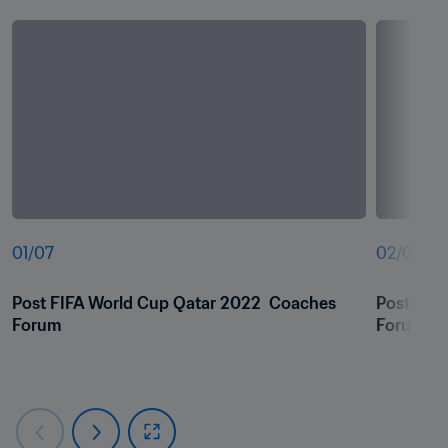
01
/
07
02
/
07
Post FIFA World Cup Qatar 2022  Coaches 
Post FIFA
Forum
Forum