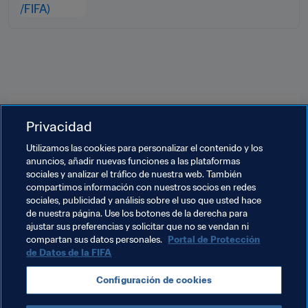
Temas relacionados
Privacidad
Utilizamos las cookies para personalizar el contenido y los
Medicina
Grupo de Estudio Técnico (GET)
anuncios, añadir nuevas funciones a las plataformas
sociales y analizar el tráfico de nuestra web. También
Arbitraje
Organización
Organización
compartimos información con nuestros socios en redes
sociales, publicidad y análisis sobre el uso que usted hace
Copa Mundial de la FIFA 2026™
de nuestra página. Use los botones de la derecha para
ajustar sus preferencias y solicitar que no se vendan ni
Copa Mundial de la FIFA Catar 2022™
Qatar
compartan sus datos personales.
Portal de Protección
de Datos de la FIFA
AFC
Argentina
CONMEBOL
USA
Configuración de cookies
Concacaf
Canada
México