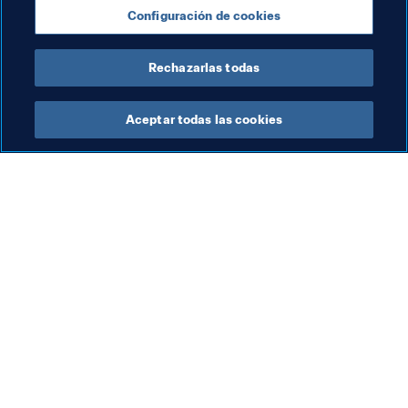
Configuración de cookies
Uruguay
AFC
UEFA
CONMEBOL
Rechazarlas todas
Aceptar todas las cookies
La labor de la FIFA
Visite también
Legal
Todos los temas y las 
noticias relacionadas con 
Sistema de traspasos
FIFA
Fútbol femenino
Reportes y documentos
Promoción del fútbol
Fundación FIFA
Innovación
FIFA Museum
Desarrollo del talento