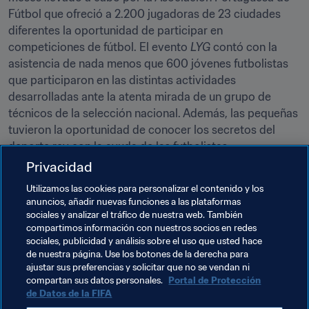
Fútbol que ofreció a 2.200 jugadoras de 23 ciudades 
diferentes la oportunidad de participar en 
competiciones de fútbol. El evento 
LYG 
contó con la 
asistencia de nada menos que 600 jóvenes futbolistas 
que participaron en las distintas actividades 
desarrolladas ante la atenta mirada de un grupo de 
técnicos de la selección nacional. Además, las pequeñas 
tuvieron la oportunidad de conocer los secretos del 
deporte rey con la ayuda de las futbolistas 
internacionales Ana Borges, Jessica Silva, Mónica 
Privacidad
Mendes y Tatiana Pinto. Por último, las participantes 
Utilizamos las cookies para personalizar el contenido y los
pudieron disfrutar de un partido de fútbol femenino del 
anuncios, añadir nuevas funciones a las plataformas
máximo nivel, ya que asistieron a la final de la Copa 
sociales y analizar el tráfico de nuestra web. También
femenina que disputaron el Benfica y el Valadares Gaia.
compartimos información con nuestros socios en redes
sociales, publicidad y análisis sobre el uso que usted hace
de nuestra página. Use los botones de la derecha para
ajustar sus preferencias y solicitar que no se vendan ni
Temas relacionados
compartan sus datos personales.
Portal de Protección
de Datos de la FIFA
Guam
India
Portugal
Republic of Ireland