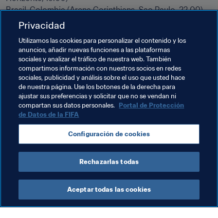
Brasil-Colombia (Arena Corinthians, Sao Paulo, 22.00)
Privacidad
(Todos los partidos, en horario local)
Utilizamos las cookies para personalizar el contenido y los
anuncios, añadir nuevas funciones a las plataformas
Temas relacionados
sociales y analizar el tráfico de nuestra web. También
compartimos información con nuestros socios en redes
sociales, publicidad y análisis sobre el uso que usted hace
Brazil
Colombia
Denmark
Alemania
de nuestra página. Use los botones de la derecha para
ajustar sus preferencias y solicitar que no se vendan ni
Honduras
Korea Republic
Nigeria
compartan sus datos personales.
Portal de Protección
de Datos de la FIFA
Portugal
CAF
AFC
UEFA
Concacaf
Configuración de cookies
CONMEBOL
Rechazarlas todas
Aceptar todas las cookies