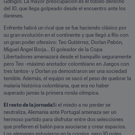
Gabigol
. La mayor preocupación es el tobillo derecho 
del 
10
, que llega golpeado desde el encuentro ante los 
daneses.
Enfrente habrá un rival que se fue haciendo clásico por 
su gran evolución en el continente y que llegó a Río con 
un gran poder ofensivo: Teo Gutiérrez, Dorlan Pabón, 
Miguel Ángel Borja... El goleador de la Copa 
Libertadores amenazará desde el banquillo seguramente 
pero Teo -máximo anotador colombiano en Juegos con 
tres tantos- y Dorlan ya demostraron ser una sociedad 
temible. Además, el equipo se sacó el peso de quebrar la 
malaria histórica colombiana, que era no haber 
superado jamás la primera ronda olímpica.
El resto de la jornada
Si el miedo a no perder se 
neutraliza, Alemania ante Portugal amenaza ser un 
hermoso partido para disfrutar entre dos selecciones 
que prefieren el balón para asociarse y crear espacios. 
Los alemanes estuvieron en la cornisa, pero 10 goles 