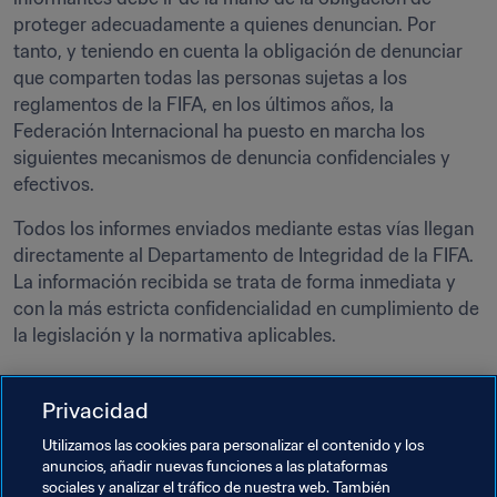
proteger adecuadamente a quienes denuncian. Por 
tanto, y teniendo en cuenta la obligación de denunciar 
que comparten todas las personas sujetas a los 
reglamentos de la FIFA, en los últimos años, la 
Federación Internacional ha puesto en marcha los 
siguientes mecanismos de denuncia confidenciales y 
efectivos.
Todos los informes enviados mediante estas vías llegan 
directamente al Departamento de Integridad de la FIFA. 
La información recibida se trata de forma inmediata y 
con la más estricta confidencialidad en cumplimiento de 
la legislación y la normativa aplicables.
Mecanismo de denuncia en línea
Privacidad
La FIFA cuenta con un exclusivo mecanismo de denuncia 
Utilizamos las cookies para personalizar el contenido y los
en línea de alta seguridad que permite dar parte sobre 
anuncios, añadir nuevas funciones a las plataformas
sociales y analizar el tráfico de nuestra web. También
posibles casos de manipulación de partidos o 