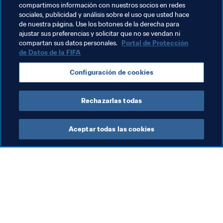
compartimos información con nuestros socios en redes
vulneraciones de la integridad. Los usuarios pueden 
sociales, publicidad y análisis sobre el uso que usted hace
adjuntar documentación y crear un buzón de denuncias 
de nuestra página. Use los botones de la derecha para
anónimo que les permita comunicarse con la FIFA sin 
ajustar sus preferencias y solicitar que no se vendan ni
compartan sus datos personales.
Portal de Protección
tener que revelar información personal.
de Datos de la FIFA
Enlace: 
Portal de denuncias de la FIFA
Configuración de cookies
Rechazarlas todas
Última actualización
:
martes, 17 de junio de 2025, 13:48
Aceptar todas las cookies
La labor de la FIFA
Visite también
Legal
Todos los temas y las 
noticias relacionadas con 