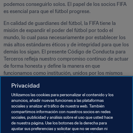
podemos conseguirlo solos. El papel de los socios FIFA 
es esencial para que el fútbol progrese. 
En calidad de guardianes del fútbol, la FIFA tiene la 
misión de expandir el poder del fútbol por todo el 
mundo, lo cual pasa necesariamente por establecer los 
más altos estándares éticos y de integridad para que los 
demás los sigan. El presente Código de Conducta para 
Terceros refleja nuestro compromiso continuo de actuar 
de forma honesta y define la manera en que 
funcionamos como institución, unidos por los mismos 
valores fundamentales que guían nuestras decisiones y 
Privacidad
actividades diarias.

Utilizamos las cookies para personalizar el contenido y los
anuncios, añadir nuevas funciones a las plataformas
sociales y analizar el tráfico de nuestra web. También
compartimos información con nuestros socios en redes
PDF
sociales, publicidad y análisis sobre el uso que usted hace
de nuestra página. Use los botones de la derecha para
Código de conducta de la FIFA
ajustar sus preferencias y solicitar que no se vendan ni
para terceros