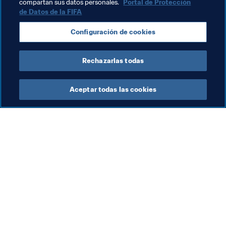
compartan sus datos personales.
Portal de Protección
de Datos de la FIFA
Configuración de cookies
Rechazarlas todas
Última actualización
:
martes, 17 de junio de 2025, 14:03
Aceptar todas las cookies
La labor de la FIFA
Visite también
Legal
Todos los temas y las 
noticias relacionadas con 
Sistema de traspasos
FIFA
Fútbol femenino
Reportes y documentos
Promoción del fútbol
Fundación FIFA