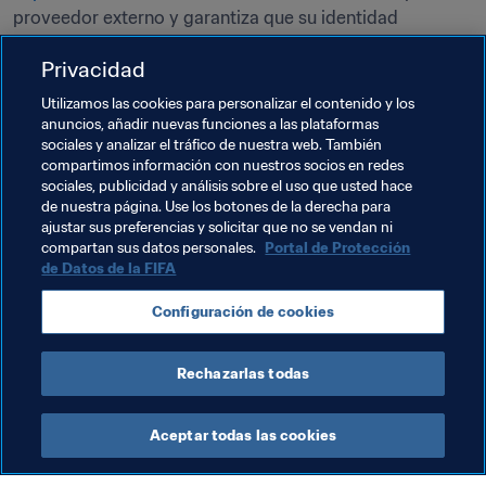
proveedor externo y garantiza que su identidad 
permanecerá en el anonimato. Sus denuncias se 
Privacidad
gestionarán con la más estricta confidencialidad que 
contemplan la legislación y los reglamentos vigentes.
Utilizamos las cookies para personalizar el contenido y los
anuncios, añadir nuevas funciones a las plataformas
Todos y cada uno de nosotros podemos contribuir a 
sociales y analizar el tráfico de nuestra web. También
promover la transparencia y la integridad con una 
compartimos información con nuestros socios en redes
sociales, publicidad y análisis sobre el uso que usted hace
actitud vigilante y sentido de la responsabilidad. 
de nuestra página. Use los botones de la derecha para
Contamos con su ayuda para proteger el fútbol y 
ajustar sus preferencias y solicitar que no se vendan ni
nuestra organización frente a un comportamiento 
compartan sus datos personales.
Portal de Protección
dañino, así como para cumplir los compromisos de la 
de Datos de la FIFA
FIFA en materia de derechos humanos.
Configuración de cookies
Rechazarlas todas
Última actualización
:
martes, 17 de junio de 2025, 14:00
Aceptar todas las cookies