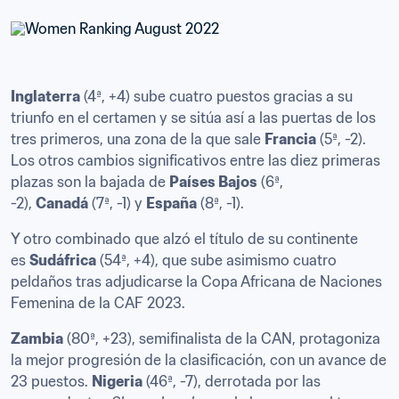
Inglaterra
 (4ª, +4) sube cuatro puestos gracias a su 
triunfo en el certamen y se sitúa así a las puertas de los 
tres primeros, una zona de la que sale 
Francia
 (5ª, -2). 
Los otros cambios significativos entre las diez primeras 
plazas son la bajada de 
Países Bajos
 (6ª, 
-2), 
Canadá
 (7ª, -1) y 
España
 (8ª, -1).
Y otro combinado que alzó el título de su continente 
es 
Sudáfrica
 (54ª, +4), que sube asimismo cuatro 
peldaños tras adjudicarse la Copa Africana de Naciones 
Femenina de la CAF 2023. 
Zambia
 (80ª, +23), semifinalista de la CAN, protagoniza 
la mejor progresión de la clasificación, con un avance de 
23 puestos. 
Nigeria
 (46ª, -7), derrotada por las 