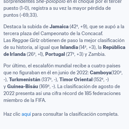
sorprendentes 
She-polopolo
 en el choque por el tercer 
puesto (1-0), registra a su vez la mayor pérdida de 
puntos (-69,33).
Destaca la subida de 
Jamaica
 (42ª, +9), que se aupó a la 
tercera plaza del Campeonato de la Concacaf. 
Las 
Reggae Girlz
 obtienen de paso la mejor clasificación 
de su historia, al igual que 
Islandia 
(14ª, +3), la 
República 
de Irlanda
 (26ª, +1), 
Portugal 
(27ª, +3) y Zambia.
Por último, el escalafón mundial recibe a cuatro países 
que no figuraban en él en junio de 2022: 
Camboya
(120ª, 
-), 
Turkmenistán
 (137ª, -), 
Timor Oriental 
(152ª, -) 
y 
Guinea-Bisáu
 (169ª, -). La clasificación de agosto de 
2022 presenta así una cifra récord de 185 federaciones 
miembro de la FIFA.

Haz clic 
aquí
 para consultar la clasificación completa. 
