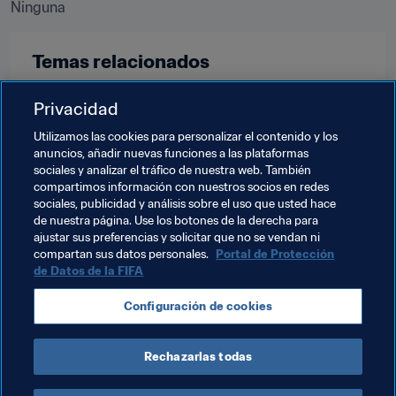
Ninguna
Temas relacionados
Privacidad
Clasificación masculina
Utilizamos las cookies para personalizar el contenido y los
Clasificación Mundial FIFA
Austria
anuncios, añadir nuevas funciones a las plataformas
sociales y analizar el tráfico de nuestra web. También
Chinese Taipei
Comoros
Czechia
compartimos información con nuestros socios en redes
sociales, publicidad y análisis sobre el uso que usted hace
Denmark
England
France
Alemania
de nuestra página. Use los botones de la derecha para
ajustar sus preferencias y solicitar que no se vendan ni
Luxembourg
Morocco
Palestine
Panama
compartan sus datos personales.
Portal de Protección
de Datos de la FIFA
Peru
Scotland
España
Turkmenistan
Configuración de cookies
CAF
AFC
UEFA
Concacaf
CONMEBOL
Rechazarlas todas