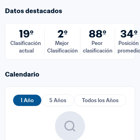
Datos destacados
19º
2º
88º
34º
Clasificación 
Mejor 
Peor 
Posición 
actual
Clasificación
clasificación
promedi
Calendario
1 Año
5 Años
Todos los Años