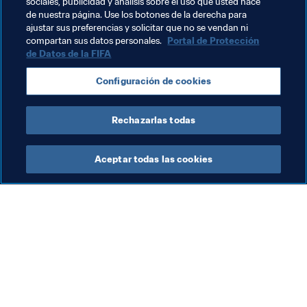
sociales, publicidad y análisis sobre el uso que usted hace
Federaciones miembro
France
UEFA
de nuestra página. Use los botones de la derecha para
ajustar sus preferencias y solicitar que no se vendan ni
Norway
Slovakia
compartan sus datos personales.
Portal de Protección
de Datos de la FIFA
Configuración de cookies
Rechazarlas todas
Member Associations
Aceptar todas las cookies
Federaciones miembro
Fút
Federaciones miembro de
El
la FIFA
fe
6 a