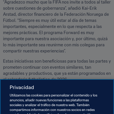
“Agradezco mucho que la FIFA nos invite a todos al taller 
sobre cuestiones de gobernanza”, añadió Kai-Erik 
Arstad, director financiero de la Federación Noruega de 
Fútbol. “Siempre es muy útil estar al día de temas 
importantes, especialmente en lo que respecta a las 
mejores prácticas. El programa Forward es muy 
importante para nuestra asociación y, por último, quizá 
lo más importante sea reunirme con mis colegas para 
compartir nuestras experiencias”.
Estas iniciativas son beneficiosas para todas las partes y 
prometen continuar con eventos similares, tan 
agradables y productivos, que ya están programados en 
el calendario futbolístico de 2026. 
Privacidad
Temas relacionados
Utilizamos las cookies para personalizar el contenido y los
anuncios, añadir nuevas funciones a las plataformas
sociales y analizar el tráfico de nuestra web. También
Programa Forward de la FIFA
compartimos información con nuestros socios en redes