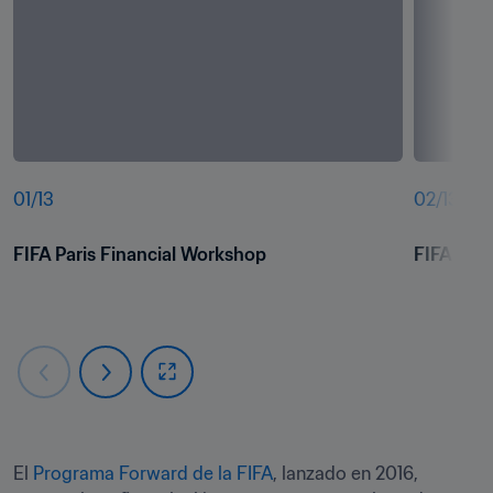
01
/
13
02
/
13
FIFA Paris Financial Workshop
FIFA Pari
El 
Programa Forward de la FIFA
, lanzado en 2016, 