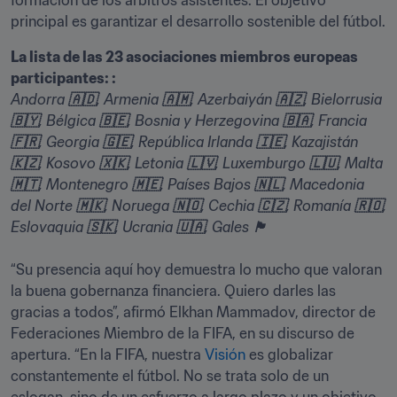
formación de los árbitros asistentes. El objetivo 
principal es garantizar el desarrollo sostenible del fútbol.
La lista de las 23 asociaciones miembros europeas 
Andorra 🇦🇩, Armenia 🇦🇲, Azerbaiyán 🇦🇿, Bielorrusia 
🇧🇾, Bélgica 🇧🇪, Bosnia y Herzegovina 🇧🇦, Francia 
🇫🇷, Georgia 🇬🇪, República Irlanda 🇮🇪, Kazajistán 
🇰🇿, Kosovo 🇽🇰, Letonia 🇱🇻, Luxemburgo 🇱🇺, Malta 
🇲🇹, Montenegro 🇲🇪, Países Bajos 🇳🇱, Macedonia 
del Norte 🇲🇰, Noruega 🇳🇴, Cechia 🇨🇿, Romanía 🇷🇴, 
Eslovaquia 🇸🇰, Ucrania 🇺🇦, Gales 🏴󠁧󠁢󠁷󠁬󠁳󠁿
“Su presencia aquí hoy demuestra lo mucho que valoran 
la buena gobernanza financiera. Quiero darles las 
gracias a todos”, afirmó Elkhan Mammadov, director de 
Federaciones Miembro de la FIFA, en su discurso de 
apertura. “En la FIFA, nuestra 
Visión
 es globalizar 
constantemente el fútbol. No se trata solo de un 