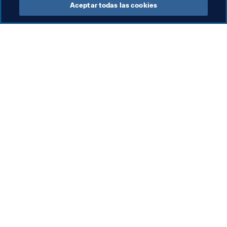
Aceptar todas las cookies
Federaciones miembro
Org
Federaciones miembro de
Co
la FIFA
8 a