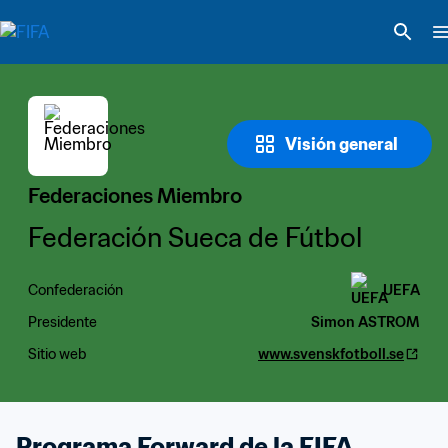
Visión general
Federaciones Miembro
Federación Sueca de Fútbol
Confederación
UEFA
Presidente
Simon ASTROM
Sitio web
www.svenskfotboll.se
Programa Forward de la FIFA