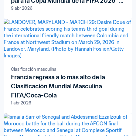
para la Copa Mundial de la FIFA 2026™
9 abr 2026
en Pristina
Clasificación masculina
Francia regresa a lo más alto de la
Clasificación Mundial Masculina
FIFA/Coca-Cola
1 abr 2026