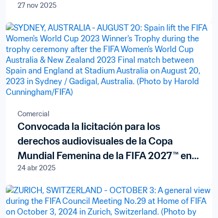
27 nov 2025
niños de Oriente Próximo
Comercial
Convocada la licitación para los
derechos audiovisuales de la Copa
Mundial Femenina de la FIFA 2027™ en
24 abr 2025
Europa y Asia Central