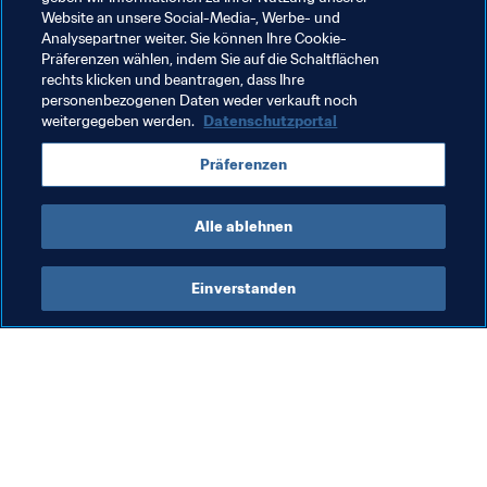
Organisation
Website an unsere Social-Media-, Werbe- und
Analysepartner weiter. Sie können Ihre Cookie-
FIFA Fussball-Weltmeisterschaft 2026™
Brazil
Präferenzen wählen, indem Sie auf die Schaltflächen
rechts klicken und beantragen, dass Ihre
CONMEBOL
personenbezogenen Daten weder verkauft noch
weitergegeben werden.
Datenschutzportal
Präferenzen
Alle ablehnen
FIFA-Präsident
Einverstanden
FIFA-Präsident
Präsident
Org
Ko
Ge