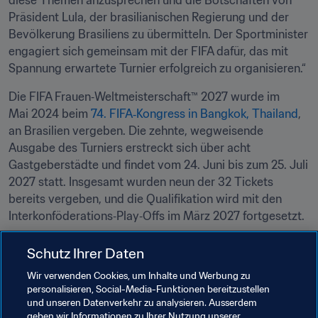
diese Themen anzusprechen und die Botschaften von 
Präsident Lula, der brasilianischen Regierung und der 
Bevölkerung Brasiliens zu übermitteln. Der Sportminister 
engagiert sich gemeinsam mit der FIFA dafür, das mit 
Spannung erwartete Turnier erfolgreich zu organisieren.“
Die FIFA Frauen‑Weltmeisterschaft™ 2027 wurde im 
Mai 2024 beim 
74. FIFA‑Kongress in Bangkok, Thailand
, 
an Brasilien vergeben. Die zehnte, wegweisende 
Ausgabe des Turniers erstreckt sich über acht 
Gastgeberstädte und findet vom 24. Juni bis zum 25. Juli 
2027 statt. Insgesamt wurden neun der 32 Tickets 
bereits vergeben, und die Qualifikation wird mit den 
Interkonföderations‑Play‑Offs im März 2027 fortgesetzt.
Schutz Ihrer Daten
Verwandte Themen
Wir verwenden Cookies, um Inhalte und Werbung zu
personalisieren, Social-Media-Funktionen bereitzustellen
Organisation von Turnieren
FIFA-Präsident
und unseren Datenverkehr zu analysieren. Ausserdem
geben wir Informationen zu Ihrer Nutzung unserer