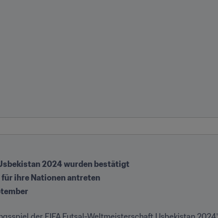
r Usbekistan 2024 wurden bestätigt
für ihre Nationen antreten
eptember
gsspiel der FIFA Futsal-Weltmeisterschaft Usbekistan 2024™,