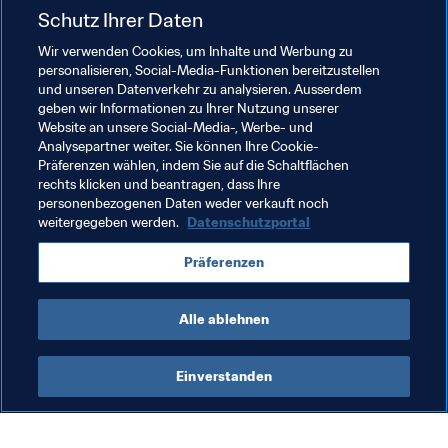
Schutz Ihrer Daten
Wir verwenden Cookies, um Inhalte und Werbung zu
Verwandte Themen
personalisieren, Social-Media-Funktionen bereitzustellen
und unseren Datenverkehr zu analysieren. Ausserdem
geben wir Informationen zu Ihrer Nutzung unserer
Organisation von Turnieren
Organisation
Website an unsere Social-Media-, Werbe- und
Analysepartner weiter. Sie können Ihre Cookie-
FIFA Fussball-Weltmeisterschaft 2026™
Canada
Präferenzen wählen, indem Sie auf die Schaltflächen
rechts klicken und beantragen, dass Ihre
Concacaf
Mexico
USA
personenbezogenen Daten weder verkauft noch
weitergegeben werden.
Datenschutzportal
Präferenzen
Alle ablehnen
FIFA Fussball-Weltmeisterschaft 
Einverstanden
2026™