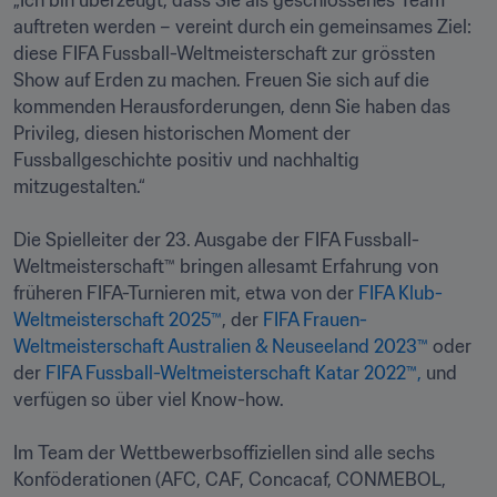
„Ich bin überzeugt, dass Sie als geschlossenes Team 
auftreten werden – vereint durch ein gemeinsames Ziel: 
diese FIFA Fussball-Weltmeisterschaft zur grössten 
Show auf Erden zu machen. Freuen Sie sich auf die 
kommenden Herausforderungen, denn Sie haben das 
Privileg, diesen historischen Moment der 
Fussballgeschichte positiv und nachhaltig 
mitzugestalten.“

Die Spielleiter der 23. Ausgabe der FIFA Fussball-
Weltmeisterschaft™ bringen allesamt Erfahrung von 
früheren FIFA-Turnieren mit, etwa von der 
FIFA Klub-
Weltmeisterschaft 2025™
, der 
FIFA Frauen-
Weltmeisterschaft Australien & Neuseeland 2023™
 oder 
der 
FIFA Fussball-Weltmeisterschaft Katar 2022™,
 und 
verfügen so über viel Know-how.

Im Team der Wettbewerbsoffiziellen sind alle sechs 
Konföderationen (AFC, CAF, Concacaf, CONMEBOL, 