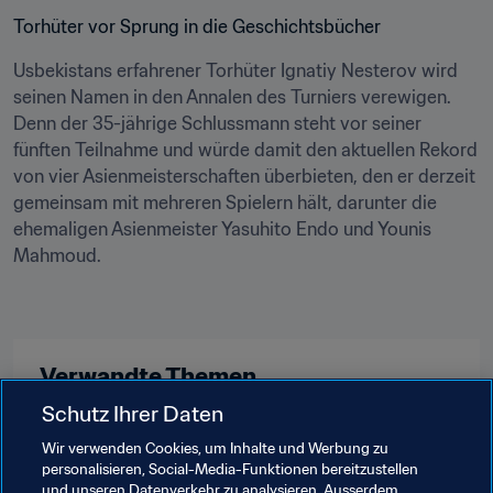
Torhüter vor Sprung in die Geschichtsbücher
Usbekistans erfahrener Torhüter Ignatiy Nesterov wird 
seinen Namen in den Annalen des Turniers verewigen. 
Denn der 35-jährige Schlussmann steht vor seiner 
fünften Teilnahme und würde damit den aktuellen Rekord 
von vier Asienmeisterschaften überbieten, den er derzeit 
gemeinsam mit mehreren Spielern hält, darunter die 
ehemaligen Asienmeister Yasuhito Endo und Younis 
Mahmoud.
Verwandte Themen
Schutz Ihrer Daten
United Arab Emirates
Thailand
Bahrain
Wir verwenden Cookies, um Inhalte und Werbung zu
personalisieren, Social-Media-Funktionen bereitzustellen
India
Jordan
Australia
Palestine
Syria
und unseren Datenverkehr zu analysieren. Ausserdem