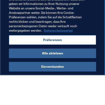
geben wir Informationen zu Ihrer Nutzung unserer
Korea Republic
China PR
Kyrgyz Republic
Website an unsere Social-Media-, Werbe- und
Analysepartner weiter. Sie können Ihre Cookie-
Philippines
IR Iran
Iraq
Vietnam
Präferenzen wählen, indem Sie auf die Schaltflächen
rechts klicken und beantragen, dass Ihre
Yemen
Qatar
Saudi Arabia
Lebanon
personenbezogenen Daten weder verkauft noch
weitergegeben werden.
Datenschutzportal
DPR Korea
Japan
Uzbekistan
Oman
Präferenzen
Turkmenistan
Alle ablehnen
Einverstanden
Was die FIFA macht
Besuchen Sie auch
Legal
Alle Nachrichten und 