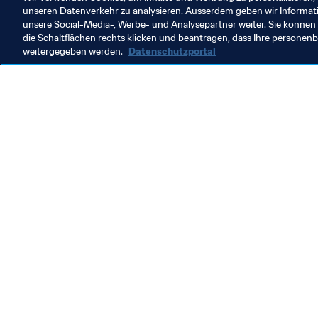
Zuletzt aktualisiert
:
Dienstag, 17. Juni 2025 um 13:59
unseren Datenverkehr zu analysieren. Ausserdem geben wir Informat
unsere Social-Media-, Werbe- und Analysepartner weiter. Sie können 
die Schaltflächen rechts klicken und beantragen, dass Ihre persone
weitergegeben werden.
Datenschutzportal
Was die FIFA macht
Besuch
Legal
Alle Na
Transfersystem
Bericht
Frauenfussball
FIFA-Sti
Fussballförderung
FIFA Mu
Innovation
Stellen 
Talentförderung
Organisation von Turnieren
Nachhaltigkeit
Menschenrechte und Antidiskriminierung