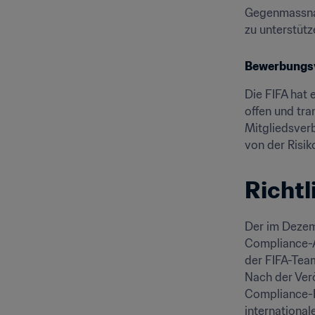
Gegenmassnah
zu unterstütz
Bewerbungsve
Die FIFA hat 
offen und tra
Mitgliedsver
von der Risik
Richtl
Der im Dezemb
Compliance-Au
der FIFA-Tea
Nach der Verö
Compliance-R
international