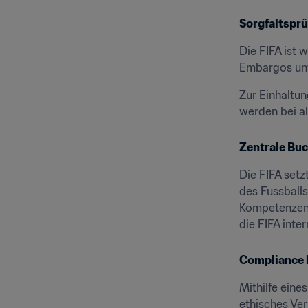
Sorgfaltsprü
Die FIFA ist 
Embargos unt
Zur Einhaltun
werden bei a
Zentrale Bu
Die FIFA setz
des Fussball
Kompetenzen,
die FIFA int
Compliance b
Mithilfe ein
ethisches Verh