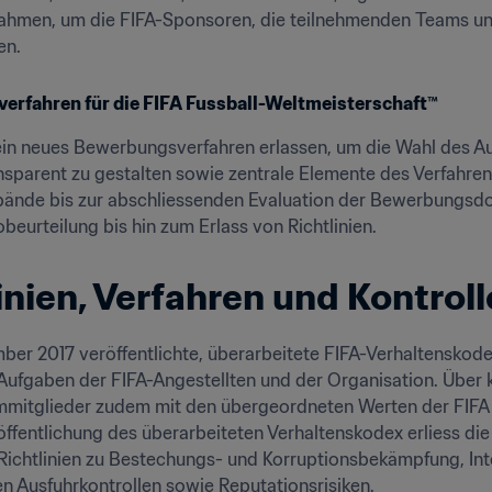
men, um die FIFA-Sponsoren, die teilnehmenden Teams und 
en.
rfahren für die FIFA Fussball-Weltmeisterschaft™
ein neues Bewerbungsverfahren erlassen, um die Wahl des Au
nsparent zu gestalten sowie zentrale Elemente des Verfahren
bände bis zur abschliessenden Evaluation der Bewerbungsdos
obeurteilung bis hin zum Erlass von Richtlinien.
inien, Verfahren und Kontrol
er 2017 veröffentlichte, überarbeitete FIFA-Verhaltenskodex 
fgaben der FIFA-Angestellten und der Organisation. Über kla
mmitglieder zudem mit den übergeordneten Werten der FIFA u
ffentlichung des überarbeiteten Verhaltenskodex erliess die
ichtlinien zu Bestechungs- und Korruptionsbekämpfung, Inte
en Ausfuhrkontrollen sowie Reputationsrisiken.