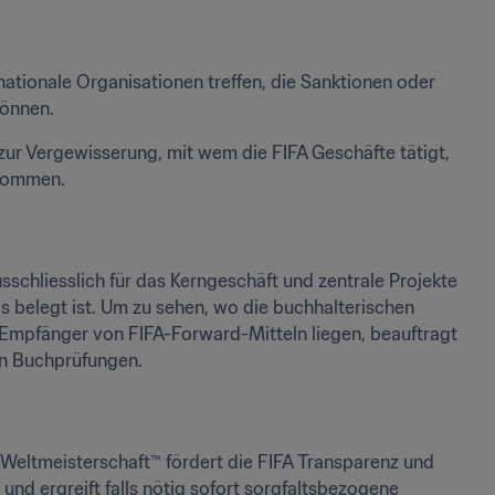
nationale Organisationen treffen, die Sanktionen oder 
können.
ur Vergewisserung, mit wem die FIFA Geschäfte tätigt, 
enommen.
schliesslich für das Kerngeschäft und zentrale Projekte 
belegt ist. Um zu sehen, wo die buchhalterischen 
mpfänger von FIFA-Forward-Mitteln liegen, beauftragt 
en Buchprüfungen.
eltmeisterschaft™ fördert die FIFA Transparenz und 
t und ergreift falls nötig sofort sorgfaltsbezogene 