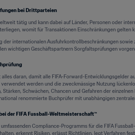
fungen bei Drittparteien
weltweit tätig und kann dabei auf Länder, Personen oder inter
erliegen, womit für Transaktionen Einschränkungen gelten 
g der internationalen Ausfuhrkontrollbeschränkungen sowie z
llen wichtigen Geschäftspartnern Sorgfaltsprüfungen vorg
chprüfung
t alles daran, damit alle FIFA-Forward-Entwicklungsgelder aus
s verwendet werden und die zweckmässige Nutzung lückenlos 
 Stärken, Schwächen, Chancen und Gefahren der einzelnen E
ernational renommierte Buchprüfer mit unabhängigen zentral
ei der FIFA Fussball-Weltmeisterschaft™
es umfassenden Compliance-Programms für die FIFA Fussball-W
alten, erkennt Risiken, erlässt Richtlinien, legt Verfahren fes