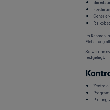
Bereitst
Förderun
Generier
Risikobe
Im Rahmen ih
Einhaltung a
So werden sys
festgelegt.
Kontr
Zentrale
Programm
Prüfung 