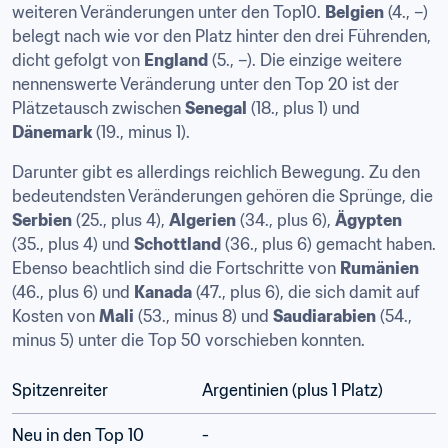
weiteren Veränderungen unter den Top10. 
Belgien
 (4., –) 
belegt nach wie vor den Platz hinter den drei Führenden, 
dicht gefolgt von 
England
 (5., –). Die einzige weitere 
nennenswerte Veränderung unter den Top 20 ist der 
Plätzetausch zwischen 
Senegal
 (18., plus 1) und 
Dänemark
 (19., minus 1). 
Darunter gibt es allerdings reichlich Bewegung. Zu den 
bedeutendsten Veränderungen gehören die Sprünge, die 
Serbien
 (25., plus 4), 
Algerien
 (34., plus 6), 
Ägypten
(35., plus 4) und 
Schottland
 (36., plus 6) gemacht haben. 
Ebenso beachtlich sind die Fortschritte von 
Rumänien
(46., plus 6) und 
Kanada
 (47., plus 6), die sich damit auf 
Kosten von 
Mali
 (53., minus 8) und 
Saudiarabien
 (54., 
minus 5) unter die Top 50 vorschieben konnten. 
Spitzenreiter
Argentinien (plus 1 Platz) 
Neu in den Top 10
-