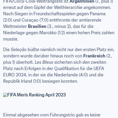
FIFA/Coca-Cola-Weltrangliste ist 
Argentinien
 (1., plus 1) 
erneut auf dem Gipfel der Welthierarchie angekommen. 
Nach Siegen in Freundschaftsspielen gegen Panama 
(2:0) und Curaçao (7:0) entthronte der amtierende 
Weltmeister 
Brasilien
 (3., minus 2), das für die 
Niederlage gegen Marokko (1:2) einen hohen Preis zahlen 
musste. 
Die 
Seleção
 büßte nämlich nicht nur den ersten Platz ein, 
sondern wurde darüber hinaus noch von 
Frankreich
 (2., 
plus 1) überholt. 
Les Bleus
 sicherten sich den zweiten 
Platz nach Erfolgen in der Qualifikation für die UEFA 
EURO 2024, in der sie die Niederlande (4:0) und die 
Republik Irland (1:0) besiegen konnten. 
Einmal abgesehen vom Führungstrio gab es keine 