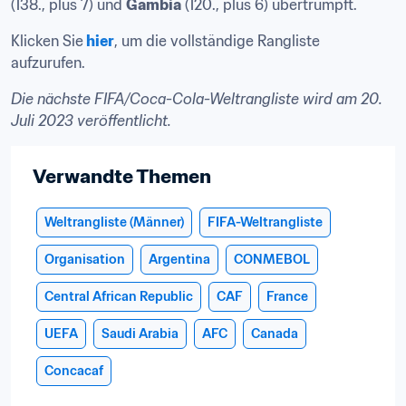
(138., plus 7) und 
Gambia
 (120., plus 6) übertrumpft. 
Klicken Sie
hier
, um die vollständige Rangliste 
aufzurufen. 
Die nächste FIFA/Coca-Cola-Weltrangliste wird am 20. 
Juli 2023 veröffentlicht.
Verwandte Themen
Weltrangliste (Männer)
FIFA-Weltrangliste
Organisation
Argentina
CONMEBOL
Central African Republic
CAF
France
UEFA
Saudi Arabia
AFC
Canada
Concacaf