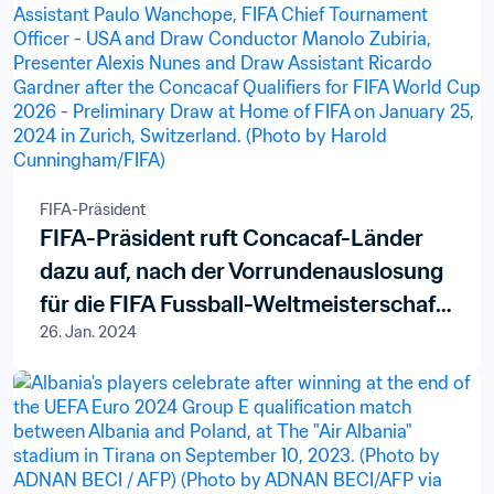
FIFA-Präsident
FIFA-Präsident ruft Concacaf-Länder
dazu auf, nach der Vorrundenauslosung
für die FIFA Fussball-Weltmeisterschaft
26. Jan. 2024
26™ weiter zu träumen