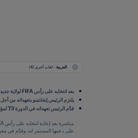
العربية
 - لغات أخرى (4)
بعد انتخابه على رأس FIFA لولاية جديدة، حدَّد جياني إنفانتينو الخطوط العريضة للسنوات الأربع القادمة
يلتزم الرئيس إنفانتينو بتعهداته من أج
قدَّم الرئيس تعهداته في الدورة 73 لمؤتمر FIFA المنعقد في العاصمة الرواندية كيغالي
