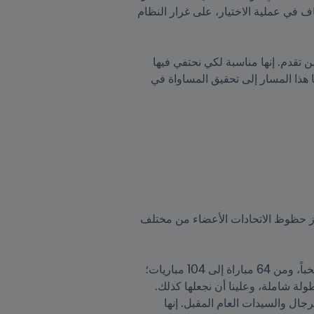
الدولة/الدول المستضيفة لكأس العالم للسيدات FIFA 2027™ سيعود إلى مؤتمر FIFA بما يضمن الشفافية والإنصاف في عملية الاختيار، على غرار النظام 
"إنها سَنَة المرأة، إنها فرصة للاحتفاء بكرة القدم، والاحتفال بكرة القدم النسائية، والاحتفال بالمساواة وبما حققنا من تقدم. إنها مناسبة لكي نحتفي فيها 
جميعاً، ولن يعكر صفوها أي موضوع آخر. اليوم ننطلق في رحلة تاريخية لكرة القدم النسائية وللمساواة، إذ سيقودنا هذا المسار إلى تحقيق المساواة في 
ستتَّسع دائرة المشاركة من 32 دولة إلى 48 في كأس العالم FIFA 2026™ - مما سيتيح فرصاً أكثر للجماهير ويعزز حظوظ الاتحادات الأعضاء من مختلف 
"سننظم عام 2026 أكبر بطولة على الإطلاق في تاريخ كأس العالم للرجال: فمن جهة، سننتقل من 32 إلى 48 منتخباً، ومن 64 مباراة إلى 104 مباريات؛ 
ومن جهة أخرى، ستكون هذه النسخة هي الأكثر شمولاً في تاريخ بطولة كأس العالم FIFA، فنحن نريدها أن تكون بطولة شاملة، وعلينا أن نجعلها كذلك. 
وبالطبع، سيكون من حق المؤتمر، بل ومن الواجب على المؤتمر، اتخاذ قرار منح استضافة كأس العالم في فئتي الرجال والسيدات العام المقبل. إنها 