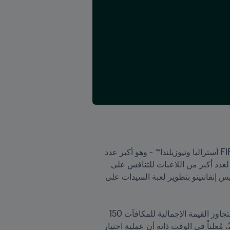
في يوليو/تموز وأغسطس/آب 2023، ستتنافس 32 دولة من مشارق الأرض ومغاربها في كأس العالم للسيدات FIFA أستراليا ونيوزيلندا™ - وهو أكبر عدد 
من المنتخبات المشاركة في تاريخ هذه البطولة، إذ توفر زيادة الفرق المتنافسة من 24 إلى 32 فريقاً فرصة فريدة لعدد أكبر من اللاعبات للتنافس على 
الساحة العالمية، علماً أن نسخة هذا العام ستشهد أول ظهور لثماني دول في البطولة، مما يعكس بجلاء التزام الرئيس إنفانتينو بتطوير لعبة السيدات على 
كما تعهد الرئيس إنفانتينو في كلمته الختامية برفع قيمة الجوائز المالية لبطولة كأس العالم للسيدات FIFA™، إذ ستتجاوز القيمة الإجمالية للمكافآت 150 
مليون دولار أمريكي – أي أكثر بثلاثة أضعاف بالمقارنة مع نسخة 2019، وأكثر بعشرة أضعاف من نسخة سنة 2015، مُعلناً في الوقت ذاته أن عملية اختيار 