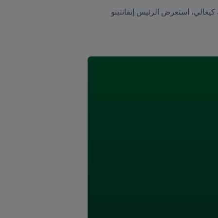
ففي الخطاب الذي ألقاه أمام ممثلي الاتحادات الأعضاء الـ 208 الحاضرين في بيه كيه أرينا بالعاصمة الرواندية كيغالي، استعرض الرئيس إنفانتينو 