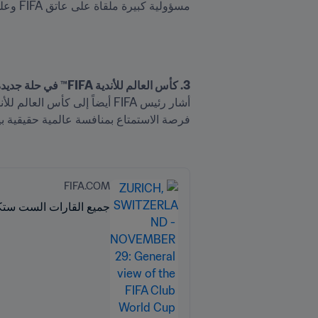
مسؤولية كبيرة ملقاة على عاتق FIFA وعلى عاتقكم، وعلى عاتق العالم أجمع".

3. كأس العالم للأندية FIFA™ في حلة جديدة تماماً

FIFA.COM
جميع القارات الست ستكون ممث