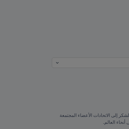
مباشرة بعد إعادة انتخابه على رأس FIFA في الدورة 73 لمؤتمر FIFA، اعتلى جياني إنفانتينو المنصة ليتوجه بالشكر إلى الاتحادات الأعضاء المجتمعة 