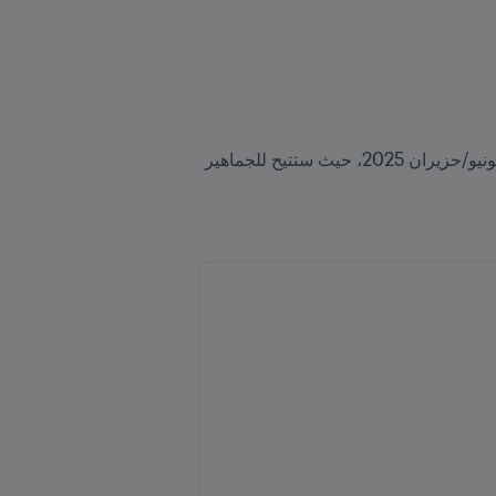
أشار رئيس FIFA أيضاً إلى كأس العالم للأندية FIFA™ في صيغتها الموسَّعة، والتي ستنطلق نسختها الافتتاحية في يونيو/حزيران 2025، حيث ستتيح للجماهير 