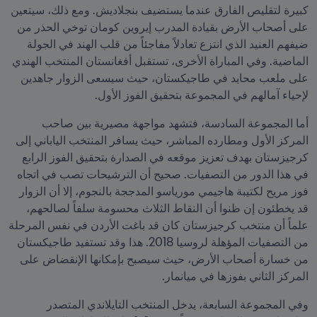
كبيرة لتقليص الفارق عندما يستضيف بنجلاديش. ومع ذلك، سيتعين 
على أصحاب الأرض بقيادة المدرب إيروين كومان توخي الحذر من 
ضيفهم العنيد الذي انتزع تعادلاً مفاجئاً من قلب الهند في الجولة 
الماضية. وفي المباراة الأخرى، تستقبل أفغانستان المنتخب الهندي 
على ملعب محايد في طاجيكستان، حيث سيسعى الزوار جاهدين 
لإحياء آمالهم في المجموعة بتحقيق الفوز الأول.
أما المجموعة السادسة، فتشهد مواجهة مصيرية بين صاحب 
المركز الأول ومطارده المباشر، حيث يسافر المنتخب الياباني إلى 
كرجيزستان بهدف تعزيز موقعه في الصدارة بتحقيق الفوز الرابع 
في هذا الدور من التصفيات. صحيح أن الترشيحات تصب في اتجاه 
فوز مريح لكتيبة هاجيمي مورياسو المدججة بالنجوم، إلا أن الزوار 
قد يخطئون إن ظنوا أن النقاط الثلاث محسومة سلفاً لصالحهم، 
علماً أن منتخب كرجيزستان كان قد باغت الأردن في نفس المرحلة 
من التصفيات المؤهلة لروسيا 2018. هذا وقد تستفيد طاجيكستان 
من خسارة أصحاب الأرض، حيث سيصبح بإمكانها الإنقضاض على 
المركز الثاني بفوزها في ميانمار.
وفي المجموعة السابعة، يدخل المنتخب التايلاندي المتصدر 