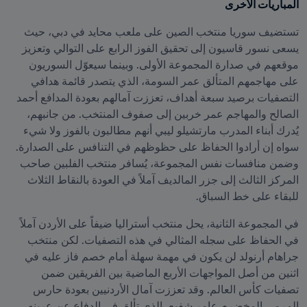
المباريات الأخرى
تستضيف سوريا منتخب الصين على ملعب محايد في دبي، حيث 
يسعى نسور قاسيون إلى تحقيق الفوز الرابع على التوالي وتعزيز 
موقعهم في صدارة المجموعة الأولى. وبينما سيعوّل السوريون 
على مهاجمهم المتألق عمر السومة، الذي يتصدر قائمة هدافي 
التصفيات برصيد سبعة أهداف، تعززت آمالهم بعودة المدافع أحمد 
الصالح والمهاجم عمر خربين إلى صفوف المنتخب. من جانبهم، 
يُدرك أبناء المدرب مارتشيلو ليبي أنهم مطالبون بالفوز ولا شيء 
سواه إن أرادوا الحفاظ على حظوظهم في التنافس على الصدارة. 
وضمن منافسات نفس المجموعة، يُسافر منتخب الفلبين صاحب 
المركز الثالث إلى جزر المالديف آملاً في العودة بالنقاط الثلاث 
للبقاء على خط السباق.
في المجموعة الثانية، يحل منتخب أستراليا ضيفاً على الأردن آملاً 
في الحفاظ على سجله المثالي في هذه التصفيات. لكن منتخب 
جراهام أرنولد لن يكون في مهمة سهلة أمام خصم فاز عليه في 
اثنين من أصل المواجهات الأربع الماضية بين الفريقين ضمن 
تصفيات كأس العالم. وقد تعززت آمال الأردنيين بعودة حارس 
المرمى المخضرم عامر شفيع، الذي تألق في الدفاع عن عرينه 