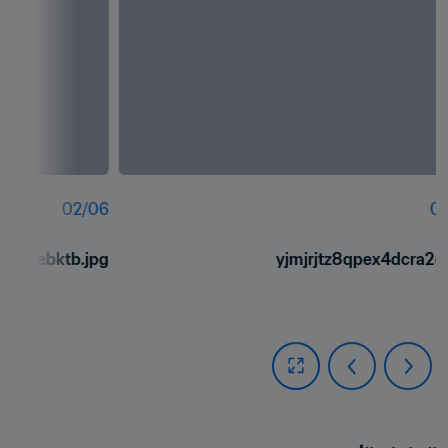
02
/
06
01
3py5ebktb.jpg
yjmjrjtz8qpex4dcra2g