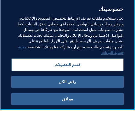
ممثلي آسيا الوسطى.
خصوصيتك
هل تعلم؟
نحن نستخدم ملفات تعريف الارتباط لتخصيص المحتوى والإعلانات،
وتوفير ميزات وسائل التواصل الاجتماعي وتحليل تدفق البيانات، كما
ستستضيف منتخبات العراق وسوريا واليمن وأفغانستان خصومها 
نشارك معلومات حول استخدامك لموقعنا مع شركائنا في وسائل
التواصل الاجتماعي ومجال الإعلان والتحليل. يمكنك تحديد تفضيلاتك
على ملاعب محايدة خارج ديارها.
بشأن ملفات تعريف الارتباط بالنقر على الأزرار الظاهرة على
اليمين، وتقديم طلب بعدم بيع أو مشاركة معلوماتك الشخصية.
بوابة
حماية البيانات
مواضيع مرتبطة
قسم التفضيلات
كأس العالم FIFA قطر ٢٠٢٢™
AFC
Iraq
IR Iran
رفض الكل
موافق