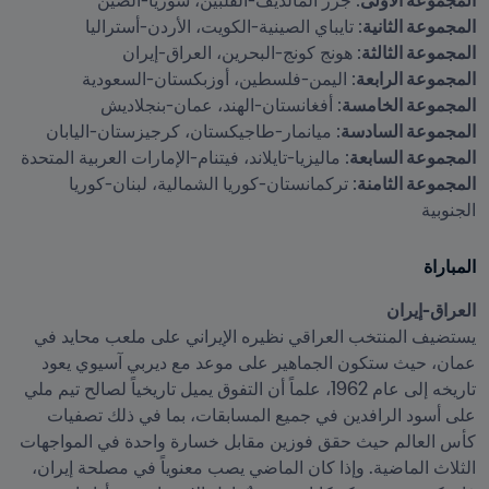
المجموعة الأولى
: جزر المالديف-الفلبين، سوريا-الصين

المجموعة الثانية
: تايباي الصينية-الكويت، الأردن-أستراليا

المجموعة الثالثة
: هونج كونج-البحرين، العراق-إيران

المجموعة الرابعة
: اليمن-فلسطين، أوزبكستان-السعودية

المجموعة الخامسة
: أفغانستان-الهند، عمان-بنجلاديش

المجموعة السادسة
: ميانمار-طاجيكستان، كرجيزستان-اليابان

المجموعة السابعة
: ماليزيا-تايلاند، فيتنام-الإمارات العربية المتحدة

المجموعة الثامنة
: تركمانستان-كوريا الشمالية، لبنان-كوريا 
الجنوبية
المباراة
العراق-إيران
يستضيف المنتخب العراقي نظيره الإيراني على ملعب محايد في 
عمان، حيث ستكون الجماهير على موعد مع ديربي آسيوي يعود 
تاريخه إلى عام 1962، علماً أن التفوق يميل تاريخياً لصالح تيم ملي 
على أسود الرافدين في جميع المسابقات، بما في ذلك تصفيات 
كأس العالم حيث حقق فوزين مقابل خسارة واحدة في المواجهات 
الثلاث الماضية. وإذا كان الماضي يصب معنوياً في مصلحة إيران، 