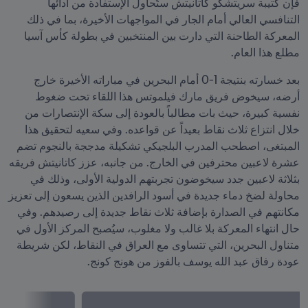
فإن كتيبة سريتشكو كاتانيتش ستٌحاول الإستفادة من أدائها 
التنافسي العالي أمام الجار في المواجهات الأخيرة، بما في ذلك 
المعركة الطاحنة التي دارت بين المنتخبين في بطولة كأس آسيا 
مطلع هذا العام.
بعد خسارته بنتيجة 1-0 أمام البحرين في مباراته الأخيرة خارج 
أرضه، سيخوض فريق مارك فيلموتس هذا اللقاء تحت ضغوط 
نفسية كبيرة، حيث بات مطالباً بالعودة إلى سكة الإنتصارات من 
خلال انتزاع ثلاث نقاط بعيداً عن قواعده. وفي سعيه لتحقيق هذا 
المبتغى، اصطحب المدرب البلجيكي تشكيلة مدججة بالنجوم تضم 
عشرة لاعبين محترفين في الخارج. من جانبه، عزز كاتانيتش فريقه 
بثلاثة لاعبين جدد سيخوضون تجربتهم الدولية الأولى، وذلك في 
محاولة لضخ دماء جديدة في أسود الرافدين الذين يسعون إلى تعزيز 
مكانتهم في الصدارة بإضافة ثلاث نقاط جديدة إلى رصيدهم. وفي 
حال انتهاء المعركة بلا غالب ولا مغلوب، سيُصبح المركز الأول في 
متناول البحرين، التي تتساوى مع العراق في النقاط، لكن شريطة 
عودة رفاق عبد الله يوسف بالفوز من هونج كونج.