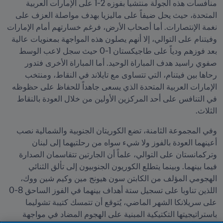
منافسات هذه الجولة منتشياً بفوزه 2-1 على الإمارات العربية 
المتحدة، حيث يحل ضيفاً على ماليزيا بهدف مواصلة العزف على 
نغمة الإنتصارات. أما أصحاب الأرض، فرغم خسارتهم أمام الإمارات 
وفيتنام على التوالي، إلا أنهم يصلون هذه المواجهة بمعنويات عالية 
بعد فوزهم ودياً على طاجيكستان 1-0 حيث سجل لاعب الوسط 
صفوي راسيد هدف المباراة الوحيد. أما المباراة الأخرى فتدور 
رحاها بين فيتنام، التي تتساوى مع تايلاند في النقاط، ومنتخب 
الإمارات العربية المتحدة الذي يسعى جاهداً للحفاظ على حظوظه 
في التنافس على أحد المركزين الأولين من خلال العودة بالنقاط 
الثلاث.
وفي المجموعة الثامنة، تضع الكوريتان الجنوبية والشمالية نصب 
أعينهما العودة بالفوز ولا شيء سواه من رحلتيهما إلى لبنان 
وتركمانستان على التوالي، علماً أن الجارتين تتقاسمان الصدارة 
فيما بينهما. وبينما يتطلع الكوريون الجنوبيون إلى تألق الثنائي 
الهجومي المؤلف من الكابتن سون هيونج مين وكيم شين ووك، 
اللذين تناوبا على تسجيل ستة أهداف بينهما في الفوز الساحق 8-0 
على سريلانكا الشهر الماضي، يُتوقع أن تتمسك كتيبة تشوليما 
باستراتيجيتها التكتيكية المبنية على الهجوم المضاد في مواجهة 