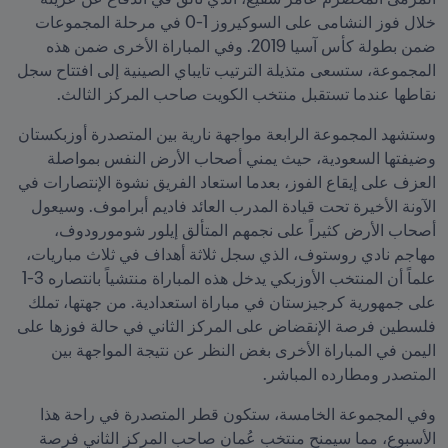
خلال فوز النشامى على السوكيروز 1-0 في مرحلة المجموعات 
ضمن بطولة كأس آسيا 2019. وفي المباراة الأخرى ضمن هذه 
المجموعة، ستسعى متذيلة الترتيب تايباي الصينية إلى افتتاح سجل 
نقاطها عندما تستقبل منتخب الكويت صاحب المركز الثالث.
وستشهد المجموعة الرابعة مواجهة نارية بين المتصدرة أوزبكستان 
وضيفتها السعودية، حيث يمني أصحاب الأرض النفس بمواصلة 
العزف على إيقاع الفوز، بعدما استعاد الفريق نشوة الإنتصارات في 
الآونة الأخيرة تحت قيادة المدرب العائد فاديم أبراموف. وسيعول 
أصحاب الأرض كثيراً على نجمهم المتألق إيلور شومورودوف، 
مهاجم نادي روستوف، الذي سجل ثلاثة أهداف في ثلاث مباريات، 
علماً أن المنتخب الأوزبكي يدخل هذه المباراة منتشياً بانتصاره 3-1 
على جمهورية كرجيزستان في مباراة استعدادية. من جهتها، تملك 
فلسطين فرصة الإنقضاض على المركز الثاني في حالة فوزها على 
اليمن في المباراة الأخرى بغض النظر عن نتيجة المواجهة بين 
المتصدر ومطارده المباشر.
وفي المجموعة الخامسة، ستكون قطر المتصدرة في راحة هذا 
الأسبوع، مما سيمنح منتخب عُمان صاحب المركز الثاني فرصة 