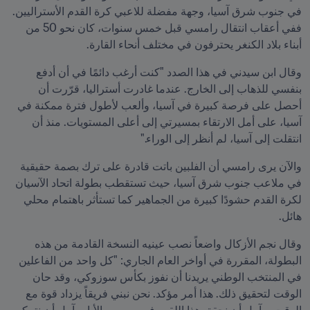
في جنوب شرق آسيا، وجهة مفضلة للاعبي كرة القدم الأستراليين. 
ففي أعقاب انتقال رامسي قبل خمس سنوات، كان نحو 50 من 
أبناء بلاد الكنغر يحترفون في مختلف أنحاء القارة.
وقال ابن سيدني في هذا الصدد "كنت أرغب دائمًا في أن أدفع 
بنفسي للذهاب إلى الخارج. عندما غادرت أستراليا، قرّرت أن 
أحصل على فرصة كبيرة في آسيا، وألعب لأطول فترة ممكنة في 
آسيا، على أمل الارتقاء بمسيرتي إلى أعلى المستويات. منذ أن 
انتقلت إلى آسيا، لم أنظر إلى الوراء."
والآن يرى رامسي أن الفلبين باتت قادرة على ترك بصمة حقيقية 
في ملاعب جنوب شرق آسيا، حيث تستقطب بطولة اتحاد الآسيان 
لكرة القدم حشودًا كبيرة من الجماهير كما تستأثر باهتمام محلي 
هائل.
وقال نجم الأزكال واضعاً نصب عينيه النسخة القادمة من هذه 
البطولة، المقررة في أواخر العام الجاري: "كل واحد من الفاعلين 
في المنتخب الوطني يريدنا أن نفوز بكأس سوزوكي، وقد حان 
الوقت لتحقيق ذلك. هذا أمر مؤكد. نحن نبني فريقاً يزداد قوة مع 