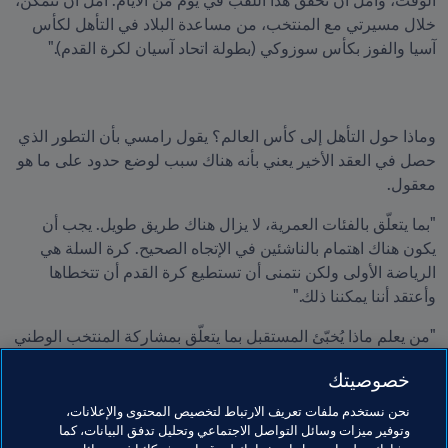
الوقت، وآمل أن نحقق هذا اللقب في يوم من الأيام. آمل أن نتمكن، 
خلال مسيرتي مع المنتخب، من مساعدة البلاد في التأهل لكأس 
آسيا والفوز بكأس سوزوكي (بطولة اتحاد آسيان لكرة القدم)."
وماذا حول التأهل إلى كأس العالم؟ يقول رامسي بأن التطور الذي 
حصل في العقد الأخير يعني بأنه هناك سبب لوضع حدود على ما هو 
معقول.
"بما يتعلّق بالفئات العمرية، لا يزال هناك طريق طويل. يجب أن 
يكون هناك اهتمام بالناشئين في الإتجاه الصحيح. كرة السلة هي 
الرياضة الأولى ولكن نتمنى أن تستطيع كرة القدم أن تتخطاها 
وأعتقد أننا يمكننا ذلك."
"من يعلم ماذا يُخبّئ المستقبل بما يتعلّق بمشاركة المنتخب الوطني 
في كأس العالم ولكني أعتقد أن الفلبين ستُشارك في البطولة يوماً 
خصوصيتك
ما بكل تأكيد."
نحن نستخدم ملفات تعريف الارتباط لتخصيص المحتوى والإعلانات،
وتوفير ميزات وسائل التواصل الاجتماعي وتحليل تدفق البيانات، كما