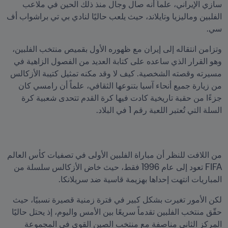
سازي الإيراني، علماً أنه صال وجال منذ ذلك الحين في ملاعب 
الفلبين وماليزيا وتايلاند، حيث يلعب حاليًا لنادي بي تي براشواب أف 
سي.
وتزامن انتقاله إلى إيران مع ظهوره الأول بقميص منتخب الفلبين، 
وهو القرار الذي ساعده على كتابة العديد من الفصول الزاهية في 
مسيرته وقصته الشخصية. كيف لا وقد مكنه تمثيل كتيبة الأزكالس 
من زيارة جميع أنحاء آسيا بتنوعها الثقافي، علماً أن رامسي كان 
جزءًا من حقبة تاريخية كادت فيها كرة القدم تتحدى شعبية كرة 
السلة التي تُعتبر اللعبة رقم 1 في البلاد.
من اللافت للنظر أن مباراة الفلبين الأولى في تصفيات كأس العالم 
FIFA تعود إلى عام 1996 فقط، حيث خاض الأزكالس سلسلة من 
المباريات انتهت إحداها بهزيمة قاسية ضد سريلانكا.
لكن الأمور تغيرت بشكل كبير في فترة زمنية قصيرة نسبيًا، حيث 
حقّق منتخب الفلبين تقدماً سريعًا بين الأمس واليوم، إذ يحتل حاليًا 
المركز الثاني مناصفة مع منتخب الصين القوي في المجموعة 