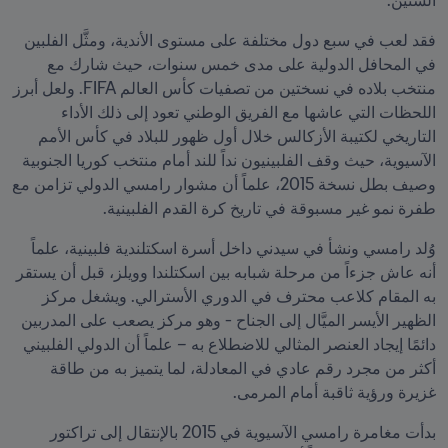
السنين.
فقد لعب في سبع دول مختلفة على مستوى الأندية، ومثَّل الفلبين 
في المحافل الدولية على مدى خمس سنوات، حيث شارك مع 
منتخب بلاده في نسختين من تصفيات كأس العالم FIFA. ولعل أبرز 
اللحظات التي عاشها مع الفريق الوطني تعود إلى ذلك الأداء 
التاريخي لكتيبة الأزكالس خلال أول ظهور للبلاد في كأس الأمم 
الآسيوية، حيث وقف الفلبينيون نداً للند أمام منتخب كوريا الجنوبية 
وصيف بطل نسخة 2015، علماً أن مشوار رامسي الدولي تزامن مع 
طفرة نمو غير مسبوقة في تاريخ كرة القدم الفلبينية.
وُلد رامسي ونشأ في سيدني داخل أسرة اسكتلندية فلبينية، علماً 
أنه عاش جزءاً من مرحلة شبابه بين اسكتلندا وويلز، قبل أن يستقر 
به المقام كلاعب محترف في الدوري الأسترالي. ويشغل مركز 
الظهير الأيسر الميَّال إلى الجناح - وهو مركز يصعب على المدربين 
دائمًا إيجاد العنصر المثالي للاضطلاع به – علماً أن الدولي الفلبيني 
أكثر من مجرد رقم عادي في المعادلة، لما يتميز به من طاقة 
غزيرة ورؤية ثاقبة أمام المرمى.
بدأت مغامرة رامسي الآسيوية في 2015 بالإنتقال إلى تراكتور 