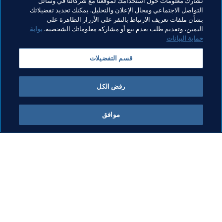
نشارك معلومات حول استخدامك لموقعنا مع شركائنا في وسائل
التواصل الاجتماعي ومجال الإعلان والتحليل. يمكنك تحديد تفضيلاتك
بشأن ملفات تعريف الارتباط بالنقر على الأزرار الظاهرة على
مواضيع مرتبطة
اليمين، وتقديم طلب بعدم بيع أو مشاركة معلوماتك الشخصية.
بوابة
حماية البيانات
كأس العالم FIFA قطر ٢٠٢٢™
AFC
Philippines
قسم التفضيلات
Australia
رفض الكل
موافق
ما يقوم به FIFA
كل الأخبار
الشؤون القانونية
كل الأخبار
نظام الانتقالات
التقارير والوثائق