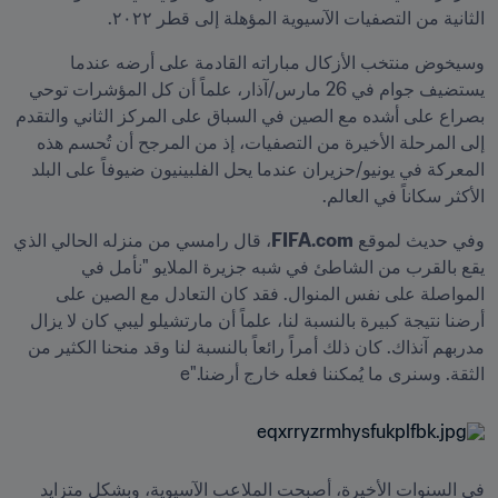
الثانية من التصفيات الآسيوية المؤهلة إلى قطر ٢٠٢٢.
وسيخوض منتخب الأزكال مباراته القادمة على أرضه عندما 
يستضيف جوام في 26 مارس/آذار، علماً أن كل المؤشرات توحي 
بصراع على أشده مع الصين في السباق على المركز الثاني والتقدم 
إلى المرحلة الأخيرة من التصفيات، إذ من المرجح أن تُحسم هذه 
المعركة في يونيو/حزيران عندما يحل الفلبينيون ضيوفاً على البلد 
الأكثر سكاناً في العالم.
وفي حديث لموقع 
FIFA.com
، قال رامسي من منزله الحالي الذي 
يقع بالقرب من الشاطئ في شبه جزيرة الملايو "نأمل في 
المواصلة على نفس المنوال. فقد كان التعادل مع الصين على 
أرضنا نتيجة كبيرة بالنسبة لنا، علماً أن مارتشيلو ليبي كان لا يزال 
مدربهم آنذاك. كان ذلك أمراً رائعاً بالنسبة لنا وقد منحنا الكثير من 
الثقة. وسنرى ما يُمكننا فعله خارج أرضنا."e
في السنوات الأخيرة، أصبحت الملاعب الآسيوية، وبشكل متزايد 