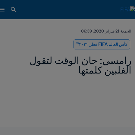
الجمعة 21 فبراير 2020, 06:39
كأس العالم FIFA قطر ٢٠٢٢™
رامسي: حان الوقت لتقول 
الفلبين كلمتها