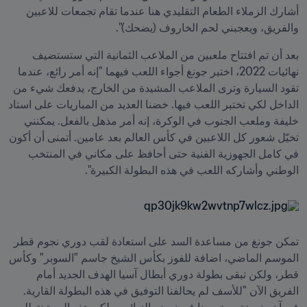
أشارك الزملاء الطعام التقليدي هنا عندما تقام تجمعات للاعبين 
والفريق، ويعجبني لحم الخاروف (يضحك)".
بعد أن تم افتتاح ملعبين من الملاعب الثمانية التي ستستضيف 
نهائيات 2022، اختبر جونغ أجواء اللعب فيهما "إنه أمر رائع، عندما 
تقود السيارة وترى الملاعب المشيدة من الخارج، يدفعك شيء من 
الداخل لكي تختبر اللعب فيها. خضنا العديد من المباريات على استاد 
خليفة وملعب الجنوب في الوكرة، إنه أمر مذهل بالفعل. يمكنني 
تخيّل شعور كل اللاعبين في كأس العالم بعد عامين. أتمنى أن أكون 
في كامل الجهوزية الفنية حتى أحافظ على مكاني في المنتخب 
الوطني وأشاركه اللعب في هذه البطولة الكبيرة".
تمكن جونغ من مساعدة السد على استعادة لقب دوري نجوم قطر 
الموسم الماضي، اضافة للفوز بكأس الشيخ جاسم "السوبر" وكأس 
قطر، ولكن تبقى بطولة دوري أبطال آسيا الهدف الجديد أمام 
الفريق الآن "للأسف لم يحالفنا التوفيق في هذه البطولة القارية. 