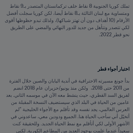
تملك كوريا الجنوبية 8 نقاط خلف تركمانستان المتصدر بـ9 نقاط 
ومتساوية مع لبنان الثالثة بـ8 نقاط أيضا، لكن كوريا سجلت أفضل 
الأرقام (10 أهداف دون أن تهتز شباكها)، ولذلك تبدو حظوظها أقوى 
لكي تتصدر وتتأهل من جديد للدور النهائي والمضي على الطريق 
نحو قطر 2022.
اختبار أجواء قطر
بدأ جونغ مسيرته الاحترافية في أندية اليابان والصين خلال الفترة 
من 2011 حتى 2018،  ولكن منذ يونيو/حزيران عام 2018 انضم 
لفريق السد القطري، حيث ينشط معه الآن في موسمه الثاني. بعد 
عامين من الحياة في البلد الذي سيستضيف النسخة المقبلة من 
العرس العالمي، يجد نفسه وقد تأقلم مع الأجواء الخليجية "لم 
أتخيّل أني سأحب الحياة هنا. الجميع ودودين معي، ساعدوني في 
الأشهر الأولى لكي أتأقلم مع نمط الحياة الجديد. وللحقيقة كنت 
سعيداً عندما علمت بوجود العديد من المطاعم الكورية. لكني 