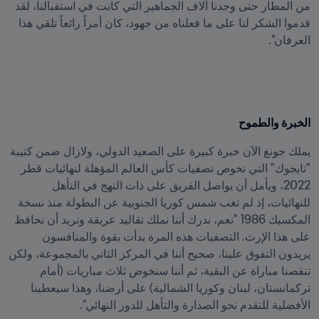
من المطار حتى وجدنا آلاف الجماهير التي كانت في استقبالنا، لقد 
قدموا الشكر لنا على ما فعلناه من جهود، كان أمراً رائعاً تلقي هذا 
العرفان".
الخبرة والطموح
يملك جونغ الآن خبرة كبيرة على الصعيد الدولي، ولازال ضمن كتيبة 
"تايجوك" التي تخوض تصفيات كأس العالم المؤهلة لنهائيات قطر 
2022، ويأمل أن يواصل الفريق على ذات النهج في التأهل 
للنهائيات، إذ لم تغب شمس كوريا الجنوبية عن البطولة منذ نسخة 
المكسيك 1986 "نعم، ندرك أننا نملك تقاليد عريقة ونريد أن نحافظ 
على هذا الإرث. التصفيات هذه المرة بدأت بقوة والمنافسون 
يريدون التفوق علينا، صحيح أننا في المركز الثاني بالمجموعة، ولكن 
تنقصنا مباراة عن البقية، ثم أننا سنخوض ثلاث مباريات (أمام 
تركمانستان، لبنان وكوريا الشمالية) على أرضنا، وهذا سيعطينا 
الأفضلية للتقدم نحو الصدارة والتأهل للدور النهائي".