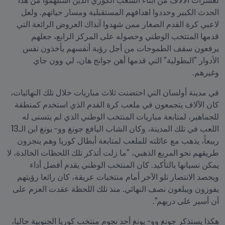
لعشرات الآلاف من أبناء الشعب الكوري الذين استلهموا من هذا 
الحدث الكبير وحددوا اهدافهم المستقبلية ومسار حياتهم. ولعل 
لاعبي كرة القدم الصغار ممن شهدوا آنذاك العروض الرائعة التي 
قدمها المنتخب الوطني وحصوله على المركز الرابع، جعلهم 
يرفعون سقف الطموحات من أجل رؤية أنفسهم يأخذون نفس 
الأدوار "البطولية" التي قدمها أهن جوانج هان، لي وون جاي 
وغيرهم.
في مدينة أولسان التي احتضنت ثلاث مباريات خلال تلك النهائيات، 
كان الآلاف يتجمعون في ملعب كرة القدم الذي استخدم كمنطقة 
للجماهير، لمتابعة مباريات المنتخب الوطني الذي لم يتسنى له 
اللعب في تلك المدينة، وكان الشاب اليافع جونغ وو- يونغ ابن الـ13 
ربيعاً، يذهب مع عائلته للملعب لمتابعة أبطال كوريا وهم ينجزون 
طريقهم نحو المربع الذهبي، "ما زلت أتذكر تلك اللحظات الخالدة، لا 
يمكن نسيانها بالتأكيد. كان المنتخب الوطني يقدم أفضل أداء 
ويحصد الانتصار تلو الآخر أمام منتخبات عريقة، كان رائعا رؤيتهم 
يفوزون ويبلغون نصف النهائي. منذ تلك اللحظة عقدت العزم على 
أن أسير على دربهم".
هكذا يستذكر جونغ وو- يونغ أحد نجوم منتخب كوريا الجنوبية حاليا، 