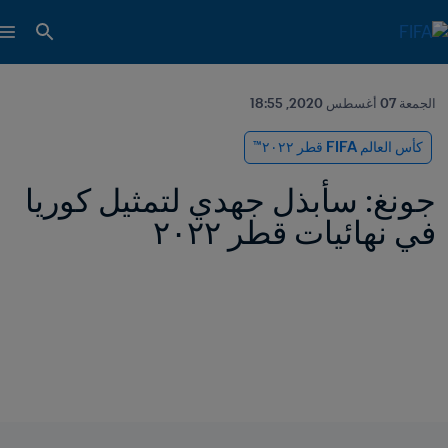
الجمعة 07 أغسطس 2020, 18:55
كأس العالم FIFA قطر ٢٠٢٢™
جونغ: سأبذل جهدي لتمثيل كوريا 
في نهائيات قطر ٢٠٢٢