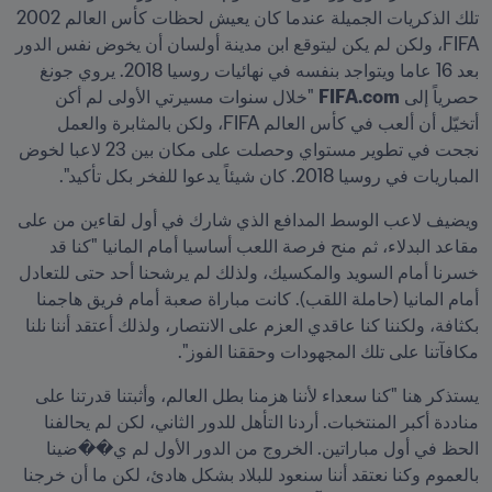
تلك الذكريات الجميلة عندما كان يعيش لحظات كأس العالم 2002 
FIFA، ولكن لم يكن ليتوقع ابن مدينة أولسان أن يخوض نفس الدور 
بعد 16 عاما ويتواجد بنفسه في نهائيات روسيا 2018. يروي جونغ 
حصرياً إلى 
FIFA.com
 "خلال سنوات مسيرتي الأولى لم أكن 
أتخيّل أن ألعب في كأس العالم FIFA، ولكن بالمثابرة والعمل 
نجحت في تطوير مستواي وحصلت على مكان بين 23 لاعبا لخوض 
المباريات في روسيا 2018. كان شيئاً يدعوا للفخر بكل تأكيد".
ويضيف لاعب الوسط المدافع الذي شارك في أول لقاءين من على 
مقاعد البدلاء، ثم منح فرصة اللعب أساسيا أمام المانيا "كنا قد 
خسرنا أمام السويد والمكسيك، ولذلك لم يرشحنا أحد حتى للتعادل 
أمام المانيا (حاملة اللقب). كانت مباراة صعبة أمام فريق هاجمنا 
بكثافة، ولكننا كنا عاقدي العزم على الانتصار، ولذلك أعتقد أننا نلنا 
مكافآتنا على تلك المجهودات وحققنا الفوز".
يستذكر هنا "كنا سعداء لأننا هزمنا بطل العالم، وأثبتنا قدرتنا على 
مناددة أكبر المنتخبات. أردنا التأهل للدور الثاني، لكن لم يحالفنا 
الحظ في أول مباراتين. الخروج من الدور الأول لم ي��ضينا 
بالعموم وكنا نعتقد أننا سنعود للبلاد بشكل هادئ، لكن ما أن خرجنا 