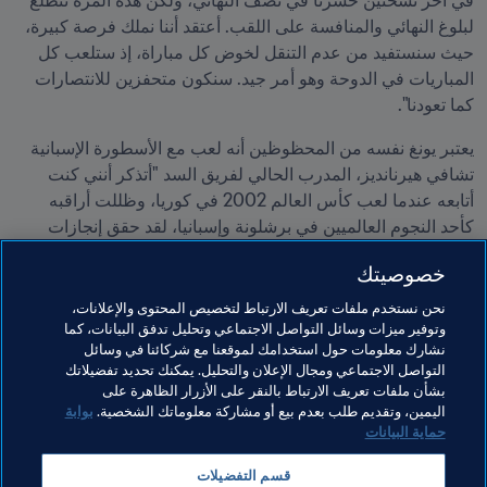
في آخر نسختين خسرنا في نصف النهائي، ولكن هذه المرة نتطلع 
لبلوغ النهائي والمنافسة على اللقب. أعتقد أننا نملك فرصة كبيرة، 
حيث سنستفيد من عدم التنقل لخوض كل مباراة، إذ ستلعب كل 
المباريات في الدوحة وهو أمر جيد. سنكون متحفزين للانتصارات 
كما تعودنا".
يعتبر يونغ نفسه من المحظوظين أنه لعب مع الأسطورة الإسبانية 
تشافي هيرنانديز، المدرب الحالي لفريق السد "أتذكر أنني كنت 
أتابعه عندما لعب كأس العالم 2002 في كوريا، وظللت أراقبه 
كأحد النجوم العالميين في برشلونة وإسبانيا، لقد حقق إنجازات 
كبيرة. كنت سعيداً عندما لعبت بجواره في فريق السد، وأنا أتعلم 
خصوصيتك
منه كثيراً، هو شخص رائع ولديه مسيرة مشرقة في عالم التدريب".
نحن نستخدم ملفات تعريف الارتباط لتخصيص المحتوى والإعلانات،
وتوفير ميزات وسائل التواصل الاجتماعي وتحليل تدفق البيانات، كما
نشارك معلومات حول استخدامك لموقعنا مع شركائنا في وسائل
التواصل الاجتماعي ومجال الإعلان والتحليل. يمكنك تحديد تفضيلاتك
بشأن ملفات تعريف الارتباط بالنقر على الأزرار الظاهرة على
مواضيع مرتبطة
اليمين، وتقديم طلب بعدم بيع أو مشاركة معلوماتك الشخصية.
بوابة
حماية البيانات
كأس العالم FIFA قطر ٢٠٢٢™
Qatar
قسم التفضيلات