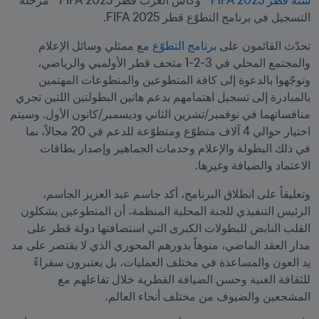
سنة قطر 2025 
FIFA
™
 وكأس العرب قطر 2025 FIFA™ مرحلة 
التسجيل في برنامج التطوّع قطر 2025 FIFA.
تحدّث القائمون على
 برنامج التطوّع
 مع ممثلي وسائل الإعلام 
والمجتمع المحلي في 3-2-1 متحف قطر الأولمبي والرياضي، 
وتوجّهوا بالدعوة إلى كافة المتطوعين والمتطوعات المهتمين 
بالمبادرة إلى تسجيل اهتمامهم بدعم هاتين البطولتين اللتين تجري 
منافساتهما في نوفمبر/تشرين الثاني وديسمبر/كانون الأول. وسيتم 
اختيار حوالي 4 آلاف متطوّع ومتطوّعة للدعم في 20 مجالاً، بما 
في ذلك البطولة والإعلام وخدمات الجماهير وإصدار بطاقات 
الاعتماد والضيافة وغيرها.
وتعليقاً على انطلاق البرنامج، أكد جاسم عبد العزيز الجاسم، 
الرئيس التنفيذي للجنة المحلية المنظمة، أن المتطوعين يشكلون 
القلب النابض للبطولات الكبرى التي استضافتها دولة قطر على 
مدار العقد الماضي، منوهاً بدورهم المحوري الذي لا يقتصر على مد 
يد العون والمساعدة في مختلف العمليات، بل يعتبرون سفراءً 
للثقافة الغنية وحسن الضيافة القطرية خلال تفاعلهم مع 
المشجعين والضيوف من مختلف أنحاء العالم.  