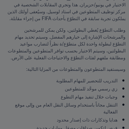
الاختيار في يونيو/حزيران. هذا وتجري المقابلات الشخصية في 
مركز توظيف المتطوعين في استاد لوسيل. وسيُعفى أولئك الذين 
يملكون تجربة سابقة في التطوّع بأحداث FIFA من إجراء مقابلة. 
وطلب التطوّع يُغطي البطولتين، ولكن يمكن للمرشحين 
والمرشحات الإشارة إلى خيارهم المفضل. وسيتم تحديد مهام 
التطوّع لبطولة واحدة لكل متطوّع/ة نظراً لتضارب مواعيد 
البطولتين، وسيتم الاختيار بحسب توافر المتطوعين والمتطوعات 
ومطابقة ملفهم لفئات التطوّع والاحتياجات الفعلية على الأرض.
وسيستفيد المتطوعون والمتطوعات من المزايا التالية:
التدريب للتحضير للمهام المطلوبة
زي رسمي موحَّد للمتطوعين
وجبات خلال تنفيذ مهام التطوع
التنقل مجاناً باستخدام وسائل النقل العام من وإلى موقع 
الفعالية
هدايا وتذكارات ذات إصدار محدود
فرص لتكوين صداقات وصقل مهارات جديدة