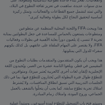
والفعاليات. نفخر ببناء قاعدة تطوعية ديناميكية وشغوفة، على 
مدى سنوات عديدة، ساهمت في تعزيز ثقافة التطوع في البلاد، 
والتي تمتد لتشمل جميع القطاعات والفعاليات، وتمثل ركيزة 
هذا ويبحث FIFA واللجنة المحلية المنظمة عن متطوعين 
ومتطوعات يتمتعون بالحماس للمساعدة في جعل البطولتين بمثابة 
تجربة لا تنسى، إذ يلعبون دوراً بغاية الأهمية في بطولات وفعاليات 
FIFA، ولا يقتصر على المهام الملقاة على عاتقهم، بل كذلك بكونهم 
سفراء للدول التي يمثلونها.
هذا ويجب أن يكون المتقدمون والمتقدمات بطلبات التطوع من 
المقيمين في قطر، وبلغوا الثامنة عشرة من العمر، ويُجيدون اللغة 
الإنجليزية (إتقان لغات أخرى كالعربية يُعتبر ميزة)، ومتوافرين 
للتطوّع طوال فترة البطولة التي يُختارون للتطوّع فيها، بما في ذلك 
الجلسات التدريبية التي تسبق انطلاق المنافسات. ولا يُشترط 
امتلاك تجربة تطوّع سابقة. كما يجب أن يتحلّوا بالشغف بالعمل 
الجماعي، وروح المودة، وامتلاك زمام المبادرة. 
وسيتم فتح باب التسجيل للتطوّع لمدة أسبوعين، وستبدأ عملية 