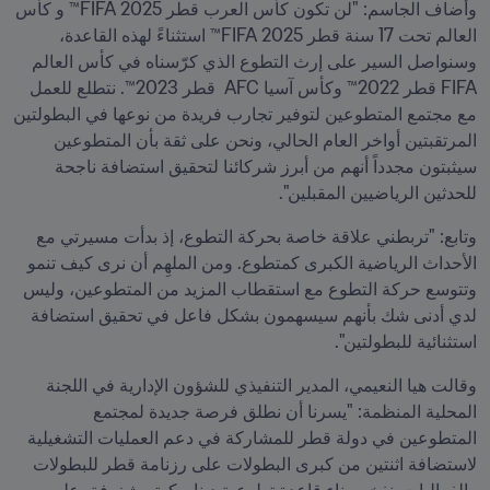
وأضاف الجاسم: "لن تكون كأس العرب قطر 2025 FIFA™ و كأس 
العالم تحت 17 سنة قطر 2025 FIFA™ استثناءً لهذه القاعدة، 
وسنواصل السير على إرث التطوع الذي كرّسناه في كأس العالم 
FIFA قطر 2022™ وكأس آسيا AFC  قطر 2023™. نتطلع للعمل 
مع مجتمع المتطوعين لتوفير تجارب فريدة من نوعها في البطولتين 
المرتقبتين أواخر العام الحالي، ونحن على ثقة بأن المتطوعين 
سيثبتون مجدداً أنهم من أبرز شركائنا لتحقيق استضافة ناجحة 
للحدثين الرياضيين المقبلين".
وتابع: "تربطني علاقة خاصة بحركة التطوع، إذ بدأت مسيرتي مع 
الأحداث الرياضية الكبرى كمتطوع. ومن الملهِم أن نرى كيف تنمو 
وتتوسع حركة التطوع مع استقطاب المزيد من المتطوعين، وليس 
لدي أدنى شك بأنهم سيسهمون بشكل فاعل في تحقيق استضافة 
استثنائية للبطولتين".
وقالت هيا النعيمي، المدير التنفيذي للشؤون الإدارية في اللجنة 
المحلية المنظمة: "يسرنا أن نطلق فرصة جديدة لمجتمع 
المتطوعين في دولة قطر للمشاركة في دعم العمليات التشغيلية 
لاستضافة اثنتين من كبرى البطولات على رزنامة قطر للبطولات 