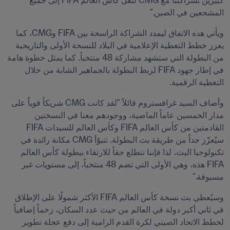
كبيرين بشراكتنا مع CMG لنقل كأس العالم FIFA إلى جميع 
المشجعين في الصين."
ويأتي هذه الاتفاق ليمدد الشراكة الراسخة بين FIFA وCMG، كما 
يعزز خطط التغطية الإعلامية في البلاد للنسخة الأولى والتاريخية 
من البطولة التي ستشهد مشاركة 48 منتخباً. كما يمثل خطوة هامة 
في إطار جهود FIFA لربط البطولة بالجماهير الشابة من خلال 
التغطية الرقمية.
وأضاف السيد غرافستروم قائلاً "لقد كانت CMG شريكاً قوياً على 
مدار الخمسين عاماً الماضية، ووجودهم معنا في النسختين 
القادمتين من كأس العالم FIFA وكأس العالم للسيدات FIFA 
سيُعزّز جداً من طريقة بث البطولة. تتبوّأ CMG مكانة رائدة في 
تكنولوجيا البث، لذا فإننا نتطلع حقاً للارتقاء ببطولة كأس العالم 
FIFA هذه، وهي الأولى التي تضم 48 منتخباً، إلى مستويات غير 
مسبوقة."
وسيُعطي بث نسخة كأس العالم FIFA الأكثر شمولًا على الإطلاق 
في ثاني أكبر دولة في العالم من حيث عدد السكان، زخماً إضافياً 
لخطط الاتحاد الصيني لكرة القدم الرامية إلى دفع عجلة تطوير 