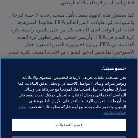
قطاع الشباب والارتقاء بالأداء الوطني.
كما ستتعزّز هذه الجهود بفضل تأهل منتخبي تحت 17 سنة للرجال 
والسيدات إلى بطولات كأس العالم FIFA لفئاتهما العمرية هذا 
العام؛ في الوقت الذي قام فيه كل من جيل إيليس، رئيسة إدارة 
كرة القدم في FIFA، وأرسين فينغر، رئيس تطوير كرة القدم 
العالمية في FIFA، بزيارة لجمهورية الصين الشعبية خلال 
الأسبوعين الماضيين لدعم التعاون مع الاتحاد الصيني لكرة القدم 
والحكومة الوطنية.
خصوصيتك
مواضيع مرتبطة
نحن نستخدم ملفات تعريف الارتباط لتخصيص المحتوى والإعلانات،
وتوفير ميزات وسائل التواصل الاجتماعي وتحليل تدفق البيانات، كما
نشارك معلومات حول استخدامك لموقعنا مع شركائنا في وسائل
تنظيم البطولات
المنظمة
كأس العالم 2026 FIFA™
التواصل الاجتماعي ومجال الإعلان والتحليل. يمكنك تحديد تفضيلاتك
بشأن ملفات تعريف الارتباط بالنقر على الأزرار الظاهرة على
AFC
China PR
اليمين، وتقديم طلب بعدم بيع أو مشاركة معلوماتك الشخصية.
بوابة
حماية البيانات
قسم التفضيلات