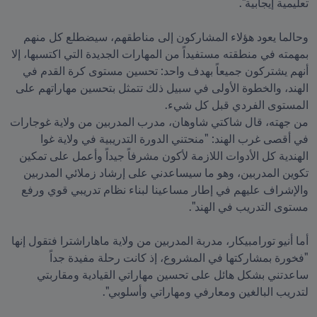
وحالما يعود هؤلاء المشاركون إلى مناطقهم، سيضطلع كل منهم 
بمهمته في منطقته مستفيداً من المهارات الجديدة التي اكتسبها، إلا 
أنهم يشتركون جميعاً بهدف واحد: تحسين مستوى كرة القدم في 
الهند، والخطوة الأولى في سبيل ذلك تتمثل بتحسين مهاراتهم على 
من جهته، قال شاكتي شاوهان، مدرب المدربين من ولاية غوجارات 
في أقصى غرب الهند: "منحتني الدورة التدريبية في ولاية غوا 
الهندية كل الأدوات اللازمة لأكون مشرفاً جيداً وأعمل على تمكين 
تكوين المدربين، وهو ما سيساعدني على إرشاد زملائي المدربين 
والإشراف عليهم في إطار مساعينا لبناء نظام تدريبي قوي ورفع 
أما أنيو تورامبيكار، مدربة المدربين من ولاية ماهاراشترا فتقول إنها 
"فخورة بمشاركتها في المشروع، إذ كانت رحلة مفيدة جداً 
ساعدتني بشكل هائل على تحسين مهاراتي القيادية ومقاربتي 