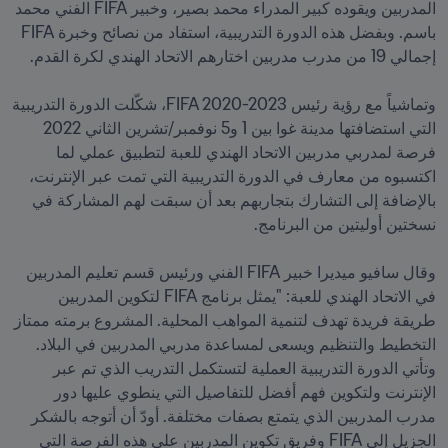
المدربين ويقوده كبير المدراء محمد بصير، وخبير FIFA الفني محمد 
باسم. وبفضل هذه الدورة التدريبية، استفاد من نصائح وخبرة FIFA 
وتماشياً مع رؤية رئيس FIFA 2020-2023، شكّلت الدورة التدريبية 
التي استضافتها مدينة غوا بين 1 و5 نوفمبر/تشرين الثاني 2022 
فرصة لمدربي مدربين الاتحاد الهندي للعبة لتطبيق عملي لما 
اكتسبوه من معارف في الدورة التدريبية التي تمت عبر الإنترنت، 
بالإضافة إلى التشارك بتجاربهم بعد أن سبقت لهم المشاركة في 
وقال سافيو ميديرا خبير FIFA الفني ورئيس قسم تعليم المدربين 
في الاتحاد الهندي للعبة: "يمثل برنامج FIFA لتكوين المدربين 
طريقة فريدة تهدف لتنمية المواهب المحلية. المشروع برمته ممتاز 
التخطيط والتنظيم ويسعى لمساعدة مدربي المدربين في البلاد. 
وتأتي الدورة التدريبية العملية لتستكمل التدريب الذي تم عبر 
الإنترنت ولتكوين فهم أفضل للتفاصيل التي ينطوي عليها دور 
مدرب المدربين الذي يتمتع بصفات مختلفة. أودّ أن أتوجه بالشكر 
الجزيل إلى FIFA وفريق تكوين المدربين على هذه الفرصة التي 