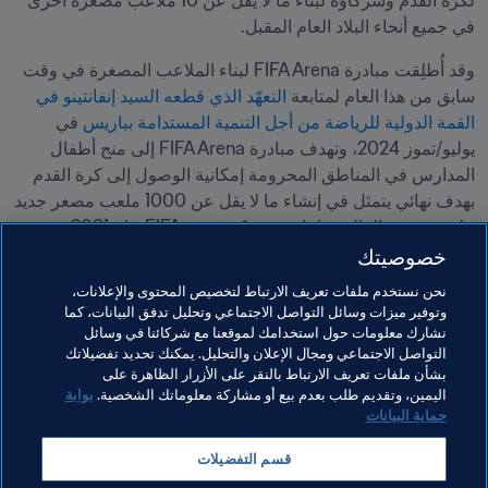
لكرة القدم وشركاؤه لبناء ما لا يقل عن 10 ملاعب مصغرة أخرى 
في جميع أنحاء البلاد العام المقبل.
وقد أُطلِقت مبادرة FIFA Arena لبناء الملاعب المصغرة في وقت 
سابق من هذا العام لمتابعة 
التعهّد الذي قطعه السيد إنفانتينو في 
القمة الدولية للرياضة من أجل التنمية المستدامة بباريس
 في 
يوليو/تموز 2024، وتهدف مبادرة FIFA Arena إلى منح أطفال 
المدارس في المناطق المحرومة إمكانية الوصول إلى كرة القدم 
بهدف نهائي يتمثل في إنشاء ما لا يقل عن 1000 ملعب مصغر جديد 
على مستوى العالم بحلول موعد كونغرس FIFA عام 2031.
خصوصيتك
مواضيع مرتبطة
نحن نستخدم ملفات تعريف الارتباط لتخصيص المحتوى والإعلانات،
وتوفير ميزات وسائل التواصل الاجتماعي وتحليل تدفق البيانات، كما
نشارك معلومات حول استخدامك لموقعنا مع شركائنا في وسائل
الارتقاء بكرة القدم
تطوير المواهب
المنظمة
التواصل الاجتماعي ومجال الإعلان والتحليل. يمكنك تحديد تفضيلاتك
بشأن ملفات تعريف الارتباط بالنقر على الأزرار الظاهرة على
CAF
Djibouti
اليمين، وتقديم طلب بعدم بيع أو مشاركة معلوماتك الشخصية.
بوابة
حماية البيانات
قسم التفضيلات