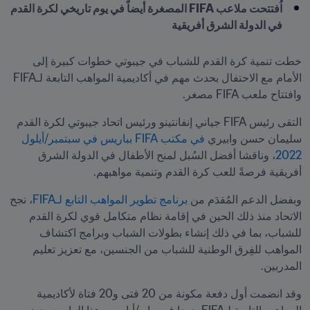
اُفتتحت ملاعب FIFA المصغرة أيضاً في يوم تاريخي لكرة القدم 
في الدولة الشرق أفريقية
خطت تنمية كرة القدم للشباب في جيبوتي خطوات كبيرة إلى 
الأمام مع الاحتفال بحدث مهم في أكاديمية المواهب التابعة لـFIFA 
وافتتاح ملعب FIFA مصغر.
التقى رئيس FIFA جياني إنفانتينو ورئيس اتحاد جيبوتي لكرة القدم 
سليمان حسن وابيري 
في مكتب FIFA بباريس في سبتمبر/أيلول 
2022
، وناقشا أفضل السُبل لمنح الأطفال في الدولة الشرق 
أفريقية فرصةً للعب كرة القدم وتنمية مواهبهم.
وبفضل الدعم المُقدَم من 
برنامج تطوير المواهب التابع لـFIFA
، نجح 
الاتحاد منذ ذلك الحين في إقامة نظام متكامل قوي لكرة القدم 
للشباب، بما في ذلك إنشاء بطولات الشباب وبرامج اكتشاف 
المواهب للفِرق الوطنية للشباب من الجنسين، مع تعزيز تعليم 
المدربين.
وقد انضمت أول دفعة مكونة من 20 فتى و20 فتاة لأكاديمية 