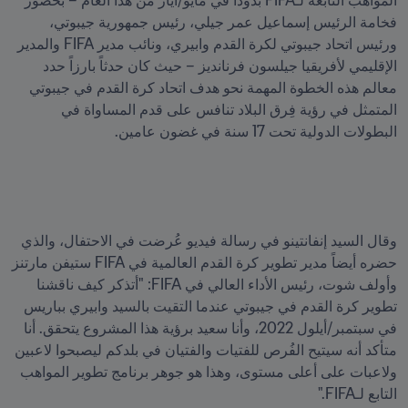
المواهب التابعة لـFIFA بدودا في مايو/أيار من هذا العام – بحضور 
فخامة الرئيس إسماعيل عمر جيلي، رئيس جمهورية جيبوتي، 
ورئيس اتحاد جيبوتي لكرة القدم وابيري، ونائب مدير FIFA والمدير 
الإقليمي لأفريقيا جيلسون فرنانديز – حيث كان حدثاً بارزاً حدد 
معالم هذه الخطوة المهمة نحو هدف اتحاد كرة القدم في جيبوتي 
المتمثل في رؤية فِرق البلاد تنافس على قدم المساواة في 
البطولات الدولية تحت 17 سنة في غضون عامين.
وقال السيد إنفانتينو في رسالة فيديو عُرضت في الاحتفال، والذي 
حضره أيضاً مدير تطوير كرة القدم العالمية في FIFA ستيفن مارتنز 
وأولف شوت، رئيس الأداء العالي في FIFA: "أتذكر كيف ناقشنا 
تطوير كرة القدم في جيبوتي عندما التقيت بالسيد وابيري بباريس 
في سبتمبر/أيلول 2022، وأنا سعيد برؤية هذا المشروع يتحقق. أنا 
متأكد أنه سيتيح الفُرص للفتيات والفتيان في بلدكم ليصبحوا لاعبين 
ولاعبات على أعلى مستوى، وهذا هو جوهر برنامج تطوير المواهب 
التابع لـFIFA."