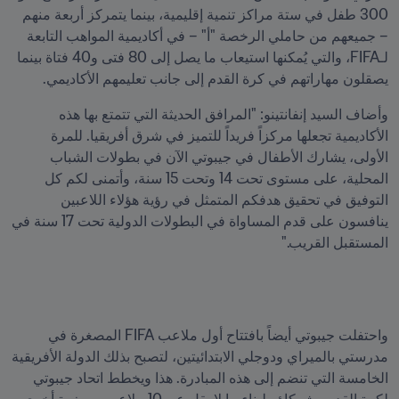
300 طفل في ستة مراكز تنمية إقليمية، بينما يتمركز أربعة منهم 
– جميعهم من حاملي الرخصة "أ" – في أكاديمية المواهب التابعة 
لـFIFA، والتي يُمكنها استيعاب ما يصل إلى 80 فتى و40 فتاة بينما 
يصقلون مهاراتهم في كرة القدم إلى جانب تعليمهم الأكاديمي.
وأضاف السيد إنفانتينو: "المرافق الحديثة التي تتمتع بها هذه 
الأكاديمية تجعلها مركزاً فريداً للتميز في شرق أفريقيا. للمرة 
الأولى، يشارك الأطفال في جيبوتي الآن في بطولات الشباب 
المحلية، على مستوى تحت 14 وتحت 15 سنة، وأتمنى لكم كل 
التوفيق في تحقيق هدفكم المتمثل في رؤية هؤلاء اللاعبين 
ينافسون على قدم المساواة في البطولات الدولية تحت 17 سنة في 
المستقبل القريب."
واحتفلت جيبوتي أيضاً بافتتاح أول ملاعب FIFA المصغرة في 
مدرستي بالميراي ودوجلي الابتدائيتين، لتصبح بذلك الدولة الأفريقية 
الخامسة التي تنضم إلى هذه المبادرة. هذا ويخطط اتحاد جيبوتي 