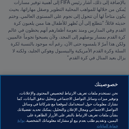
بالإضافة إلى ذلك، أشار رئيس FIFA إلى أهمية توفير مسارات 
يُمكن من خلالها للمواهب المحلية التطوير وصقل مهاراتها، بحيث 
يكون متاحاً لها أن تتحول إلى نجوم على المستوى العالمي. وختم 
حديثه قائلاً: "نتطلع إلى أن نُظهر للأطفال هنا ممن يلعبون كرة 
القدم وفي المدارس ومنذ نعومة أظفارهم أنهم يحظون في عالم 
كرة القدم بمسار يوصلهم إلى المجد، ولأن يصبحوا نجوماً عالميين. 
ولكن هذا أمرٌ لا يلمسوه حتى الآن، رغم أنه موجود بالنسبة لكرة 
السلة وكرة القدم الأمريكية والبيسبول وهوكي الجليد، ولكنه لا 
يزال بعيد المنال في كرة القدم."
خصوصيتك
مواضيع مرتبطة
نحن نستخدم ملفات تعريف الارتباط لتخصيص المحتوى والإعلانات،
وتوفير ميزات وسائل التواصل الاجتماعي وتحليل تدفق البيانات، كما
نشارك معلومات حول استخدامك لموقعنا مع شركائنا في وسائل
كرة القدم للسيدات
الرئيس
المنظمة
المنظمة
التواصل الاجتماعي ومجال الإعلان والتحليل. يمكنك تحديد تفضيلاتك
بشأن ملفات تعريف الارتباط بالنقر على الأزرار الظاهرة على
كأس العالم 2026 FIFA™
USA
Concacaf
اليمين، وتقديم طلب بعدم بيع أو مشاركة معلوماتك الشخصية.
بوابة
حماية البيانات