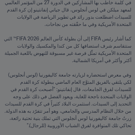
في كلمة خاطب بها المشارِكين في الدورة 27 من المؤتمر العالمي 
لمعهد ميلكن في لوس أنجلوس، قال جياني إنفانتينو إن كرة القدم 
للسيدات اضطلعت بدور رائد في تطوير الرياضة في الولايات 
كما أشار رئيس FIFA إلى أن بطولة كأس العالم 2026 FIFA™ التي 
ستتقاسم شرف استضافها كل من كندا والمكسيك والولايات 
المتحدة الأمريكية تمثِّل فرصة غير مسبوقة للنهوض باللعبة الجميلة 
وفي معرض استحضاره لزيارته جامعة كاليفورنيا (لوس أنجلوس) 
لكي يلتقي بالفريق المتوَّج العام الماضي ببطولة كرة القدم 
للسيدات لفرق الجامعات، قال إنفانتينو: "أصبحت كرة القدم في 
الولايات المتحدة ناجحة للغاية، ويعود الفضل في ذلك على وجه 
التحديد إلى السيدات. استثمرت البلاد كثيراً في كرة القدم للسيدات 
من خلال النظام المدرسي والجامعي، وهو أمر تتفرّد به هذه الدولة. 
زرتُ جامعة كاليفورنيا لوس أنجلوس التي تملك بنية تحتية رائعة، 
تحاكي تلك المتوافرة لفرق الشباب الأوروبية (للرجال)."