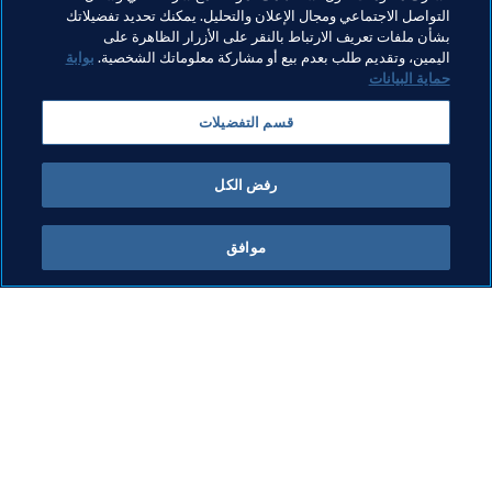
الرئيس
المنظمة
المنظمة
Qatar
AFC
التواصل الاجتماعي ومجال الإعلان والتحليل. يمكنك تحديد تفضيلاتك
بشأن ملفات تعريف الارتباط بالنقر على الأزرار الظاهرة على
Jordan
اليمين، وتقديم طلب بعدم بيع أو مشاركة معلوماتك الشخصية.
بوابة
حماية البيانات
قسم التفضيلات
رفض الكل
President
موافق
الرئيس
المن
الرئيس
وإي
الر
5 أغسطس 2026