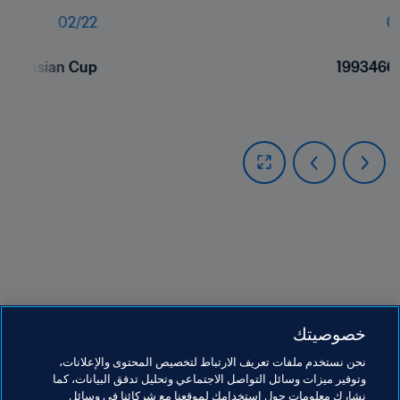
02
/
22
0
 AFC Asian Cup
1993466
خصوصيتك
مواضيع مرتبطة
نحن نستخدم ملفات تعريف الارتباط لتخصيص المحتوى والإعلانات،
وتوفير ميزات وسائل التواصل الاجتماعي وتحليل تدفق البيانات، كما
نشارك معلومات حول استخدامك لموقعنا مع شركائنا في وسائل