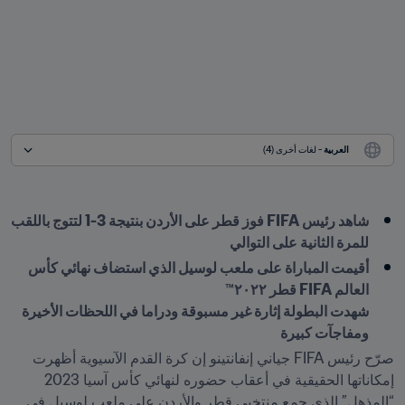
العربية
 - لغات أخرى (4)
شاهد رئيس FIFA فوز قطر على الأردن بنتيجة 3-1 لتتوج باللقب 
للمرة الثانية على التوالي
أقيمت المباراة على ملعب لوسيل الذي استضاف نهائي كأس 
شهدت البطولة إثارة غير مسبوقة ودراما في اللحظات الأخيرة 
ومفاجآت كبيرة
صرّح رئيس FIFA جياني إنفانتينو إن كرة القدم الآسيوية أظهرت 
إمكاناتها الحقيقية في أعقاب حضوره لنهائي كأس آسيا 2023 
“المذهل” الذي جمع منتخبي قطر والأردن على ملعب لوسيل في 