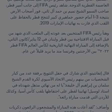
العاصمة القطرية الدوحة. شاهد رئيس FIFA إلى جانب أمير قطر، 
صاحب السمو الشيخ تميم بن حمد آل ثاني، فوز أصحاب الأرض 
بنتيجة 3-1 أمام حضور جماهيري كبير لتنجح قطر بالحفاظ على 
اللقب الذي فازت به نهائيات الإمارات 2019.
وهنأ رئيس FIFA المنتخبين بعد عودته إلى الملعب الذي شهد من 
قبل المباراة الافتتاحية بين قطر ولبنان في 12 يناير/كانون الثاني، 
بالإضافة إلى المباراة النهائية التاريخية لكأس العالم FIFA قطر 
٢٠٢٢™ بين الأرجنتين وفرنسا منذ ما يزيد قليلاً عن عام. 
قال إنفانتينو، الذي شارك في حفل التتويج برفقة عدد من كبار 
الشخصيات من بينهم رئيس الاتحاد الآسيوي لكرة القدم الشيخ 
سلمان بن إبراهيم آل خليفة:"يا له من نهائي مذهل شهدناه في 
استاد لوسيل! تهانينا لقطر على احتفاظها بلقب كأس آسيا، وكذلك 
للأردن التي قدمت مباراة رائعة”.
وأضاف: "لقد أعادت هذه المباراة والمشجعون الرائعون ذكريات 